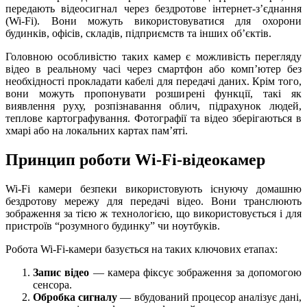
передають відеосигнал через бездротове інтернет-з’єднання
(Wi-Fi). Вони можуть використовуватися для охорони
будинків, офісів, складів, підприємств та інших об’єктів.
Головною особливістю таких камер є можливість перегляду
відео в реальному часі через смартфон або комп’ютер без
необхідності прокладати кабелі для передачі даних. Крім того,
вони можуть пропонувати розширені функції, такі як
виявлення руху, розпізнавання облич, підрахунок людей,
теплове картографування. Фотографії та відео зберігаються в
хмарі або на локальних картах пам’яті.
Принцип роботи Wi-Fi-відеокамер
Wi-Fi камери безпеки
використовують існуючу домашню
бездротову мережу для передачі відео. Вони транслюють
зображення за тією ж технологією, що використовується і для
пристроїв “розумного будинку” чи ноутбуків.
Робота Wi-Fi-камери базується на таких ключових етапах:
Запис відео
— камера фіксує зображення за допомогою
сенсора.
Обробка сигналу
— вбудований процесор аналізує дані,