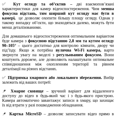
✅
Кут огляду та об’єктив
–
дві взаємопов’язані
характеристики для камер відеоспостереження. Чим
менша
фокусна відстань, тим ширший кут огляду має бути в
камері
,
це дозволяє охопити більшу площу огляду. Однак у
такому випадку об’єкти, що знаходяться далеко, можуть бути
менш деталізованими.
Для домашнього відеоспостереження оптимальним варіантом
буде камера з
фокусною відстанню 2,8 мм та кутом огляду
90–105°
– цього достатньо для контролю кімнати, двору чи
під’їзду. Якщо ж потрібна
вулична Wi-Fi камера
,
варто
звернути увагу на моделі з
регульованим фокусом
.
Вони
коштують дорожче, але дозволяють налаштувати оптимальне
співвідношення між охопленням території та рівнем
деталізації на різних відстанях.
✅
Підтримка хмарного або локального збереження
.
Вибір
залежить від ваших потреб:
📌
Хмарне сховище
– зручний варіант для віддаленого
доступу до відео в будь-який час і з будь-якого пристрою.
Камера автоматично завантажує записи в хмару, що захищає
їх від втрати у разі пошкодження обладнання.
📌
Картка MicroSD
– дозволяє записувати відео прямо в