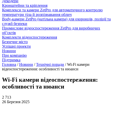
Декодери
Кронштейни та кріплення
Комплекси та камери ZetPro для автоматичного контролю
температури тіла й розпізнавання облич
Body-камери ZetPro (натільна камера) для охоронців, поліції та
служб безпеки
Промислове відеоспостереження ZetPro для виробничих
об’єктів
Комплекти відеоспостереження
Безпечне місто
Успішні проекти
Новини
Про компанію
Підтримка
Головна
/
Новини
/
Технічні поради
/
Wi-Fi камери
відеоспостереження: особливості та нюанси
Wi-Fi камери відеоспостереження:
особливості та нюанси
2 713
26 Березня 2025