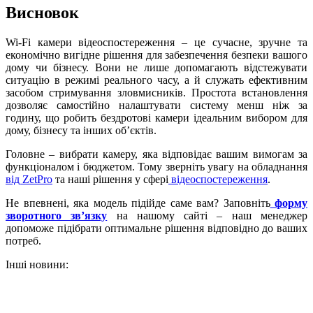
Висновок
Wi-Fi камери відеоспостереження – це сучасне, зручне та
економічно вигідне рішення для забезпечення безпеки вашого
дому чи бізнесу. Вони не лише допомагають відстежувати
ситуацію в режимі реального часу, а й служать ефективним
засобом стримування зловмисників. Простота встановлення
дозволяє самостійно налаштувати систему менш ніж за
годину, що робить бездротові камери ідеальним вибором для
дому, бізнесу та інших об’єктів.
Головне – вибрати камеру, яка відповідає вашим вимогам за
функціоналом і бюджетом. Тому зверніть увагу на обладнання
від ZetPro
та наші рішення у сфері
відеоспостереження
.
Не впевнені, яка модель підійде саме вам? Заповніть
форму
зворотного зв’язку
на нашому сайті – наш менеджер
допоможе підібрати оптимальне рішення відповідно до ваших
потреб.
Інші новини: