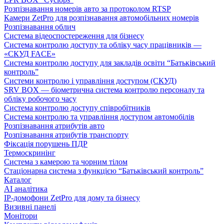
Розпізнавання номерів авто за протоколом RTSP
Камери ZetPro для розпізнавання автомобільних номерів
Розпізнавання облич
Система відеоспостереження для бізнесу
Система контролю доступу та обліку часу працівників —
«СКУД FACE»
Система контролю доступу для закладів освіти “Батьківський
контроль”
Системи контролю і управління доступом (СКУД)
SRV BOX — біометрична система контролю персоналу та
обліку робочого часу
Система контролю доступу співробітників
Система контролю та управління доступом автомобілів
Розпізнавання атрибутів авто
Розпізнавання атрибутів транспорту
Фіксація порушень ПДР
Термоскринінг
Система з камерою та чорним тілом
Стаціонарна система з функцією “Батьківський контроль”
Каталог
AI аналітика
IP-домофони ZetPro для дому та бізнесу
Визивні панелі
Монітори