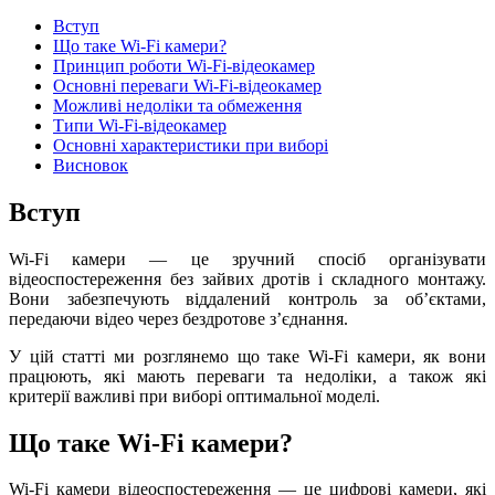
Вступ
Що таке Wi-Fi камери?
Принцип роботи Wi-Fi-відеокамер
Основні переваги Wi-Fi-відеокамер
Можливі недоліки та обмеження
Типи Wi-Fi-відеокамер
Основні характеристики при виборі
Висновок
Вступ
Wi-Fi камери
— це зручний спосіб організувати
відеоспостереження без зайвих дротів і складного монтажу.
Вони забезпечують віддалений контроль за об’єктами,
передаючи відео через бездротове з’єднання.
У цій статті ми розглянемо
що таке Wi-Fi камери
, як вони
працюють, які мають переваги та недоліки, а також які
критерії важливі при виборі оптимальної моделі.
Що таке Wi-Fi камери?
Wi-Fi камери відеоспостереження
— це цифрові камери, які