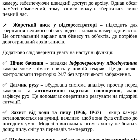
камеру, забезпечуючи швидкий доступ до архіву. Однак обсяг
пам’яті обмежений, тому записи можуть зберігатися лише
певний час.
📌
Жорсткий диск у відеореєстраторі
– підходить для
зберігання великого обсягу відео з кількох камер одночасно.
Це оптимальний варіант для бізнесу та об’єктів, де потрібен
довготривалий архів записів.
Додатково слід звернути увагу на наступні функції:
✅
Нічне бачення
– завдяки
інфрачервоному підсвічуванню
камера може знімати навіть у повній темряві. Це дозволяє
контролювати територію 24/7 без втрати якості зображення.
✅
Датчик руху
– вбудована система аналізує простір перед
камерою та
автоматично надсилає сповіщення
, якщо
зафіксує рух. Це допомагає оперативно реагувати на підозрілі
ситуації.
✅
Захист від води та пилу (IP66, IP67)
– якщо камера
встановлюється на вулиці, важливо, щоб вона була стійкою до
погодних умов. Моделі з високим класом захисту не бояться
дощу, пилу, снігу та перепадів температур.
✅
Шифрування даних
– забезпечує
захист відеозаписів від