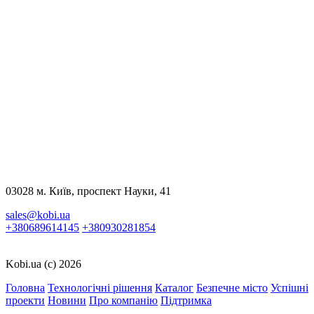
відеоаналітики,…
Детальніше
164
14 Травня 2026
Охорона периметру
Що таке охорона периметру і чому вона важлива Види систем
охорони периметру Основні елементи системи охорони…
Детальніше
329
03028 м. Київ, проспект Науки, 41
sales@kobi.ua
+380689614145
+380930281854
Kobi.ua (c) 2026
Головна
Технологічні рішення
Каталог
Безпечне місто
Успішні
проекти
Новини
Про компанію
Підтримка