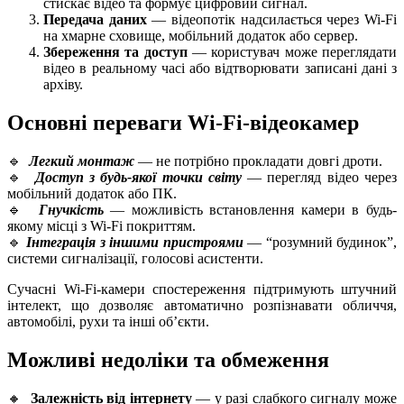
стискає відео та формує цифровий сигнал.
Передача даних
— відеопотік надсилається через Wi-Fi
на хмарне сховище, мобільний додаток або сервер.
Збереження та доступ
— користувач може переглядати
відео в реальному часі або відтворювати записані дані з
архіву.
Основні переваги Wi-Fi-відеокамер
🔹
Легкий монтаж
— не потрібно прокладати довгі дроти.
🔹
Доступ з будь-якої точки світу
— перегляд відео через
мобільний додаток або ПК.
🔹
Гнучкість
— можливість встановлення камери в будь-
якому місці з Wi-Fi покриттям.
🔹
Інтеграція з іншими пристроями
— “розумний будинок”,
системи сигналізації, голосові асистенти.
Сучасні
Wi-Fi-камери спостереження
підтримують штучний
інтелект, що дозволяє автоматично розпізнавати обличчя,
автомобілі, рухи та інші об’єкти.
Можливі недоліки та обмеження
🔸
Залежність від інтернету
— у разі слабкого сигналу може