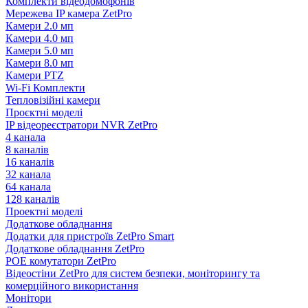
Комплекти відеодомофонів
Мережева IP камера ZetPro
Камери 2.0 мп
Камери 4.0 мп
Камери 5.0 мп
Камери 8.0 мп
Камери PTZ
Wi-Fi Комплекти
Тепловізійні камери
Проєктні моделі
IP відеореєстратори NVR ZetPro
4 канала
8 каналів
16 каналів
32 канала
64 канала
128 каналів
Проектні моделі
Додаткове обладнання
Додатки для пристроїв ZetPro Smart
Додаткове обладнання ZetPro
POE комутатори ZetPro
Відеостіни ZetPro для систем безпеки, моніторингу та
комерційного використання
Монітори