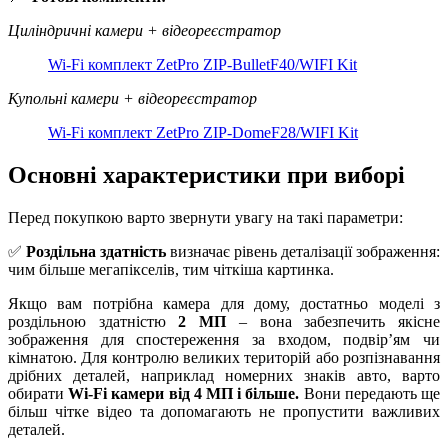
Циліндричні камери + відеореєстратор
Wi-Fi комплект ZetPro ZIP-BulletF40/WIFI Kit
Купольні камери + відеореєстратор
Wi-Fi комплект ZetPro ZIP-DomeF28/WIFI Kit
Основні характеристики при виборі
Перед покупкою варто звернути увагу на такі параметри:
✅
Роздільна здатність
визначає рівень деталізації зображення:
чим більше мегапікселів, тим чіткіша картинка.
Якщо вам потрібна камера для дому, достатньо моделі з
роздільною здатністю
2 МП
– вона забезпечить якісне
зображення для спостереження за входом, подвір’ям чи
кімнатою. Для контролю великих територій або розпізнавання
дрібних деталей, наприклад номерних знаків авто, варто
обирати
Wi-Fi камери від 4 МП і більше
.
Вони передають ще
більш чітке відео та допомагають не пропустити важливих
деталей.