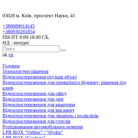
03028 м. Київ, проспект Науки, 41
+380689614145
+380930281854
ПН-ПТ 9.00-18.00 СБ,
НД - вихідні
uk
en
Головна
Технологічні рішення
Відеоспостереження під ваш об'єкт
Відеоспостереження для приватного будинку: рішення під
ключ
Відеоспостереження для офісу
Відеоспостереження для дачі
Відеоспостереження для квартири
Відеоспостереження для магазину
Відеоспостереження для лікарень і поліклінік
Відеоспостереження для готелів
Розпізнавання автомобільних номерів
LPR BOX “Orthus” / “Hydra”
LPR BOX “Cyclops”