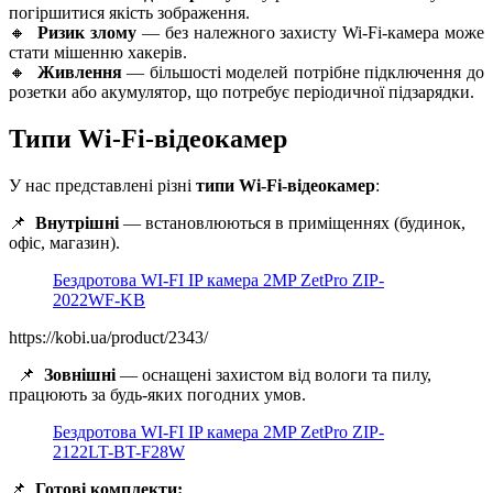
погіршитися якість зображення.
🔸
Ризик злому
— без належного захисту Wi-Fi-камера може
стати мішенню хакерів.
🔸
Живлення
— більшості моделей потрібне підключення до
розетки або акумулятор, що потребує періодичної підзарядки.
Типи Wi-Fi-відеокамер
У нас представлені різні
типи Wi-Fi-відеокамер
:
📌
Внутрішні
— встановлюються в приміщеннях (будинок,
офіс, магазин).
Бездротова WI-FI IP камера 2MP ZetPro ZIP-
2022WF-KB
https://kobi.ua/product/2343/
📌
Зовнішні
— оснащені захистом від вологи та пилу,
працюють за будь-яких погодних умов.
Бездротова WI-FI IP камера 2MP ZetPro ZIP-
2122LT-BT-F28W
📌
Готові комплекти: