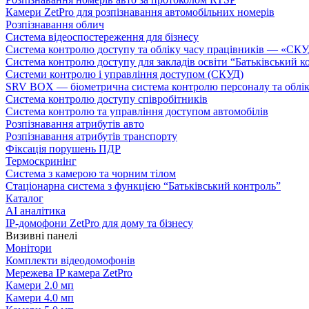
Камери ZetPro для розпізнавання автомобільних номерів
Розпізнавання облич
Система відеоспостереження для бізнесу
Система контролю доступу та обліку часу працівників — «С
Система контролю доступу для закладів освіти “Батьківський к
Системи контролю і управління доступом (СКУД)
SRV BOX — біометрична система контролю персоналу та облік
Система контролю доступу співробітників
Система контролю та управління доступом автомобілів
Розпізнавання атрибутів авто
Розпізнавання атрибутів транспорту
Фіксація порушень ПДР
Термоскринінг
Система з камерою та чорним тілом
Стаціонарна система з функцією “Батьківський контроль”
Каталог
AI аналітика
IP-домофони ZetPro для дому та бізнесу
Визивні панелі
Монітори
Комплекти відеодомофонів
Мережева IP камера ZetPro
Камери 2.0 мп
Камери 4.0 мп