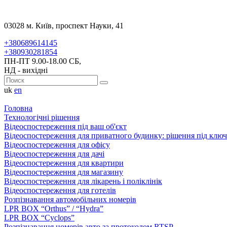
03028 м. Київ, проспект Науки, 41
+380689614145
+380930281854
ПН-ПТ 9.00-18.00 СБ,
НД - вихідні
uk
en
Головна
Технологічні рішення
Відеоспостереження під ваш об'єкт
Відеоспостереження для приватного будинку: рішення під ключ
Відеоспостереження для офісу
Відеоспостереження для дачі
Відеоспостереження для квартири
Відеоспостереження для магазину
Відеоспостереження для лікарень і поліклінік
Відеоспостереження для готелів
Розпізнавання автомобільних номерів
LPR BOX “Orthus” / “Hydra”
LPR BOX “Cyclops”
Розпізнавання номерів авто за протоколом RTSP