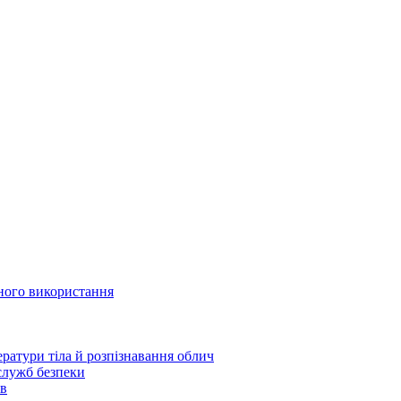
йного використання
ратури тіла й розпізнавання облич
 служб безпеки
ів