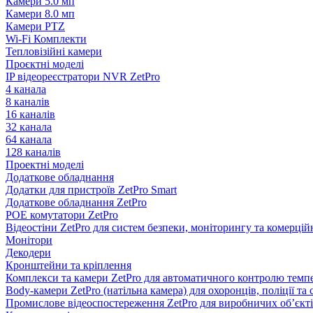
Камери 5.0 мп
Камери 8.0 мп
Камери PTZ
Wi-Fi Комплекти
Тепловізійні камери
Проєктні моделі
IP відеореєстратори NVR ZetPro
4 канала
8 каналів
16 каналів
32 канала
64 канала
128 каналів
Проектні моделі
Додаткове обладнання
Додатки для пристроїв ZetPro Smart
Додаткове обладнання ZetPro
POE комутатори ZetPro
Відеостіни ZetPro для систем безпеки, моніторингу та комерці
Монітори
Декодери
Кронштейни та кріплення
Комплекси та камери ZetPro для автоматичного контролю темпе
Body-камери ZetPro (натільна камера) для охоронців, поліції та
Промислове відеоспостереження ZetPro для виробничих об’єкт