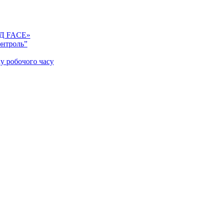
КУД FACE»
онтроль”
у робочого часу