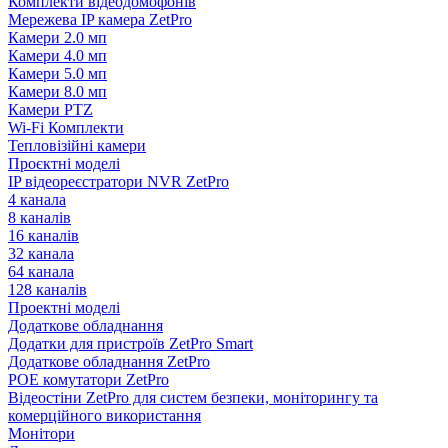
Комплекти відеодомофонів
Мережева IP камера ZetPro
Камери 2.0 мп
Камери 4.0 мп
Камери 5.0 мп
Камери 8.0 мп
Камери PTZ
Wi-Fi Комплекти
Тепловізійні камери
Проєктні моделі
IP відеореєстратори NVR ZetPro
4 канала
8 каналів
16 каналів
32 канала
64 канала
128 каналів
Проектні моделі
Додаткове обладнання
Додатки для пристроїв ZetPro Smart
Додаткове обладнання ZetPro
POE комутатори ZetPro
Відеостіни ZetPro для систем безпеки, моніторингу та
комерційного використання
Монітори