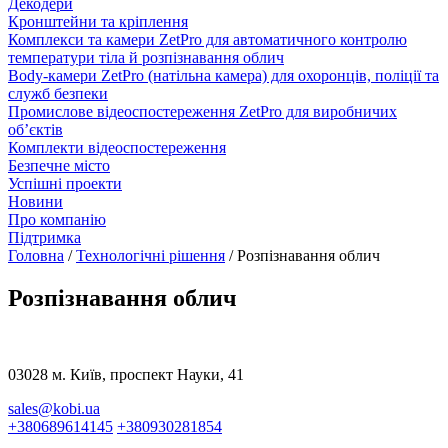
Декодери
Кронштейни та кріплення
Комплекси та камери ZetPro для автоматичного контролю
температури тіла й розпізнавання облич
Body-камери ZetPro (натільна камера) для охоронців, поліції та
служб безпеки
Промислове відеоспостереження ZetPro для виробничих
об’єктів
Комплекти відеоспостереження
Безпечне місто
Успішні проекти
Новини
Про компанію
Підтримка
Головна
/
Технологічні рішення
/
Розпізнавання облич
Розпізнавання облич
03028 м. Київ, проспект Науки, 41
sales@kobi.ua
+380689614145
+380930281854