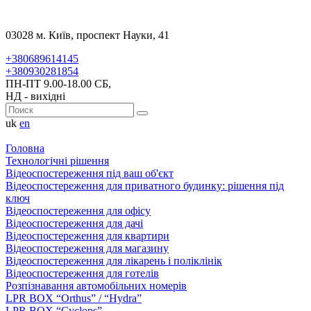
03028 м. Київ, проспект Науки, 41
+380689614145
+380930281854
ПН-ПТ 9.00-18.00 СБ,
НД - вихідні
uk
en
Головна
Технологічні рішення
Відеоспостереження під ваш об'єкт
Відеоспостереження для приватного будинку: рішення під
ключ
Відеоспостереження для офісу
Відеоспостереження для дачі
Відеоспостереження для квартири
Відеоспостереження для магазину
Відеоспостереження для лікарень і поліклінік
Відеоспостереження для готелів
Розпізнавання автомобільних номерів
LPR BOX “Orthus” / “Hydra”
LPR BOX “Cyclops”