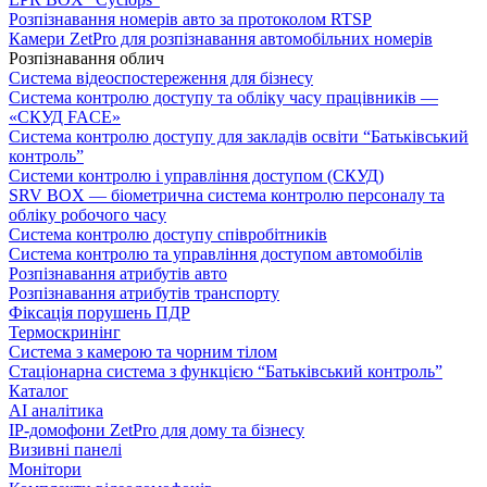
Розпізнавання номерів авто за протоколом RTSP
Камери ZetPro для розпізнавання автомобільних номерів
Розпізнавання облич
Система відеоспостереження для бізнесу
Система контролю доступу та обліку часу працівників —
«СКУД FACE»
Система контролю доступу для закладів освіти “Батьківський
контроль”
Системи контролю і управління доступом (СКУД)
SRV BOX — біометрична система контролю персоналу та
обліку робочого часу
Система контролю доступу співробітників
Система контролю та управління доступом автомобілів
Розпізнавання атрибутів авто
Розпізнавання атрибутів транспорту
Фіксація порушень ПДР
Термоскринінг
Система з камерою та чорним тілом
Стаціонарна система з функцією “Батьківський контроль”
Каталог
AI аналітика
IP-домофони ZetPro для дому та бізнесу
Визивні панелі
Монітори