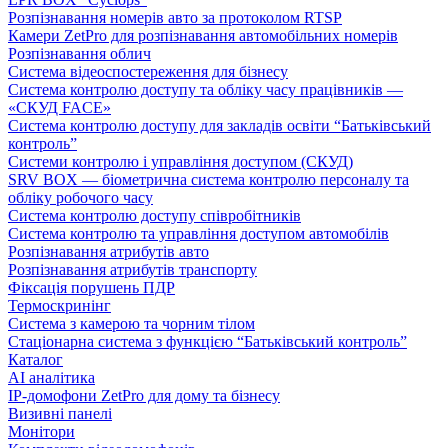
Розпізнавання номерів авто за протоколом RTSP
Камери ZetPro для розпізнавання автомобільних номерів
Розпізнавання облич
Система відеоспостереження для бізнесу
Система контролю доступу та обліку часу працівників —
«СКУД FACE»
Система контролю доступу для закладів освіти “Батьківський
контроль”
Системи контролю і управління доступом (СКУД)
SRV BOX — біометрична система контролю персоналу та
обліку робочого часу
Система контролю доступу співробітників
Система контролю та управління доступом автомобілів
Розпізнавання атрибутів авто
Розпізнавання атрибутів транспорту
Фіксація порушень ПДР
Термоскринінг
Система з камерою та чорним тілом
Стаціонарна система з функцією “Батьківський контроль”
Каталог
AI аналітика
IP-домофони ZetPro для дому та бізнесу
Визивні панелі
Монітори