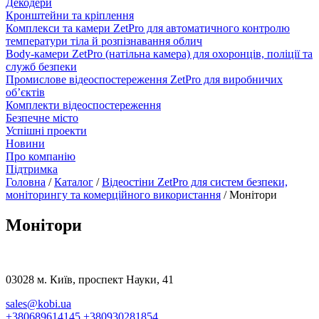
Декодери
Кронштейни та кріплення
Комплекси та камери ZetPro для автоматичного контролю
температури тіла й розпізнавання облич
Body-камери ZetPro (натільна камера) для охоронців, поліції та
служб безпеки
Промислове відеоспостереження ZetPro для виробничих
об’єктів
Комплекти відеоспостереження
Безпечне місто
Успішні проекти
Новини
Про компанію
Підтримка
Головна
/
Каталог
/
Відеостіни ZetPro для систем безпеки,
моніторингу та комерційного використання
/
Монітори
Монітори
03028 м. Київ, проспект Науки, 41
sales@kobi.ua
+380689614145
+380930281854