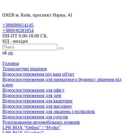
03028 м. Київ, проспект Науки, 41
+380689614145
+380930281854
ПН-ПТ 9.00-18.00 СБ,
НД - вихідні
uk
en
Головна
Технологічні рішення
Відеоспостереження під ваш об'єкт
Відеоспостереження для приватного будинку: рішення під
ключ
Відеоспостереження для офісу
Відеоспостереження для дачі
Відеоспостереження для квартири
Відеоспостереження для магазину
Відеоспостереження для лікарень і поліклінік
Відеоспостереження для готелів
Розпізнавання автомобільних номерів
LPR BOX “Orthus” / “Hydra”
LPR BOX “Cyclops”