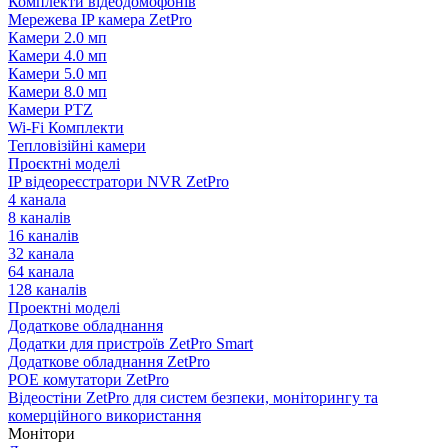
Комплекти відеодомофонів
Мережева IP камера ZetPro
Камери 2.0 мп
Камери 4.0 мп
Камери 5.0 мп
Камери 8.0 мп
Камери PTZ
Wi-Fi Комплекти
Тепловізійні камери
Проєктні моделі
IP відеореєстратори NVR ZetPro
4 канала
8 каналів
16 каналів
32 канала
64 канала
128 каналів
Проектні моделі
Додаткове обладнання
Додатки для пристроїв ZetPro Smart
Додаткове обладнання ZetPro
POE комутатори ZetPro
Відеостіни ZetPro для систем безпеки, моніторингу та
комерційного використання
Монітори