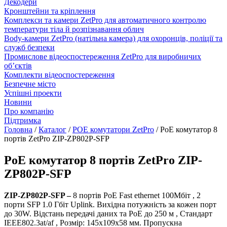
Декодери
Кронштейни та кріплення
Комплекси та камери ZetPro для автоматичного контролю
температури тіла й розпізнавання облич
Body-камери ZetPro (натільна камера) для охоронців, поліції та
служб безпеки
Промислове відеоспостереження ZetPro для виробничих
об’єктів
Комплекти відеоспостереження
Безпечне місто
Успішні проекти
Новини
Про компанію
Підтримка
Головна
/
Каталог
/
POE комутатори ZetPro
/
PoE комутатор 8
портів ZetPro ZIP-ZP802P-SFP
PoE комутатор 8 портів ZetPro ZIP-
ZP802P-SFP
ZIP-ZP802P-SFP –
8 портів PoE Fast ethernet 100Mбіт
, 2
порти SFP 1.0 Гбіт Uplink
.
Вихідна потужність за кожен порт
до 30W
.
Відстань передачі даних та PoE до 250 м
, Стандарт
IEEE802.3at/af
, Розмір: 145x109x58 мм
.
Пропускна