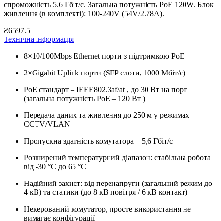
спроможність 5.6 Гбіт/с
.
Загальна потужність PoE 120W
.
Блок
живлення (в комплекті): 100-240V (54V/2.78A)
.
₴6597.5
Технічна інформація
8×10/100Mbps Ethernet порти з підтримкою PoE
2×Gigabit Uplink порти (SFP слоти, 1000 Мбіт/с)
PoE стандарт – IEEE802.3af/at
, до 30 Вт на порт
(загальна потужність PoE – 120 Вт
)
Передача даних та живлення до 250 м у режимах
CCTV/VLAN
Пропускна здатність комутатора – 5,6 Гбіт/с
Розширений температурний діапазон: стабільна робота
від -30 °C до 65 °C
Надійний захист: від перенапруги (загальний режим до
4 кВ)
та статики (до 8 кВ повітря / 6 кВ контакт)
Некерований комутатор, просте використання не
вимагає конфігурації