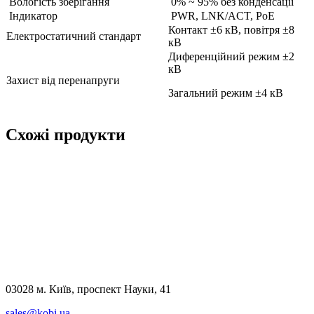
Вологість зберігання
0% ~ 95% без конденсації
Індикатор
PWR, LNK/ACT, PoE
Контакт ±6 кВ, повітря ±8
Електростатичний стандарт
кВ
Диференційний режим ±2
кВ
Захист від перенапруги
Загальний режим ±4 кВ
Схожі продукти
₴6597.5
Детальніше
₴5733
Детальніше
03028 м. Київ, проспект Науки, 41
sales@kobi.ua