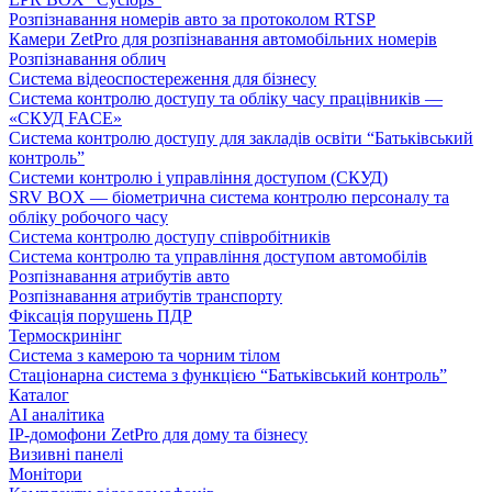
Розпізнавання номерів авто за протоколом RTSP
Камери ZetPro для розпізнавання автомобільних номерів
Розпізнавання облич
Система відеоспостереження для бізнесу
Система контролю доступу та обліку часу працівників —
«СКУД FACE»
Система контролю доступу для закладів освіти “Батьківський
контроль”
Системи контролю і управління доступом (СКУД)
SRV BOX — біометрична система контролю персоналу та
обліку робочого часу
Система контролю доступу співробітників
Система контролю та управління доступом автомобілів
Розпізнавання атрибутів авто
Розпізнавання атрибутів транспорту
Фіксація порушень ПДР
Термоскринінг
Система з камерою та чорним тілом
Стаціонарна система з функцією “Батьківський контроль”
Каталог
AI аналітика
IP-домофони ZetPro для дому та бізнесу
Визивні панелі
Монітори