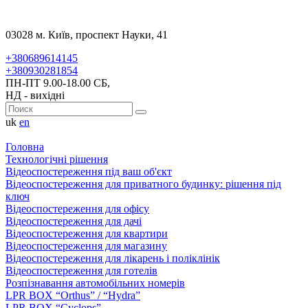
03028 м. Київ, проспект Науки, 41
+380689614145
+380930281854
ПН-ПТ 9.00-18.00 СБ,
НД - вихідні
uk
en
Головна
Технологічні рішення
Відеоспостереження під ваш об'єкт
Відеоспостереження для приватного будинку: рішення під
ключ
Відеоспостереження для офісу
Відеоспостереження для дачі
Відеоспостереження для квартири
Відеоспостереження для магазину
Відеоспостереження для лікарень і поліклінік
Відеоспостереження для готелів
Розпізнавання автомобільних номерів
LPR BOX “Orthus” / “Hydra”
LPR BOX “Cyclops”