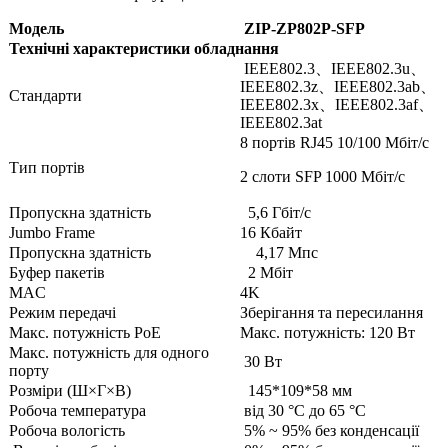
Модель
ZIP-ZP802P-SFP
Технічні характеристики обладнання
IEEE802.3、IEEE802.3u、
IEEE802.3z、IEEE802.3ab、
Стандарти
IEEE802.3x、IEEE802.3af、
IEEE802.3at
8 портів RJ45 10/100 Мбіт/с
Тип портів
2 слоти SFP 1000 Мбіт/с
Пропускна здатність
5,6 Гбіт/с
Jumbo Frame
16 Кбайт
Пропускна здатність
4,17 Мпс
Буфер пакетів
2 Мбіт
MAC
4K
Режим передачі
Зберігання та пересилання
Макс. потужність PoE
Макс. потужність: 120 Вт
Макс. потужність для одного
30 Вт
порту
Розміри (Ш×Г×В)
145*109*58 мм
Робоча температура
від 30 °C до 65 °C
Робоча вологість
5% ~ 95% без конденсації