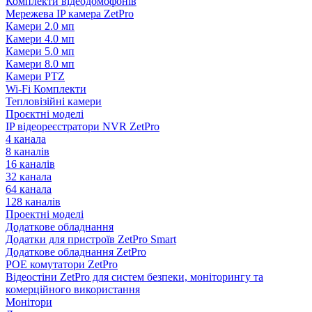
Комплекти відеодомофонів
Мережева IP камера ZetPro
Камери 2.0 мп
Камери 4.0 мп
Камери 5.0 мп
Камери 8.0 мп
Камери PTZ
Wi-Fi Комплекти
Тепловізійні камери
Проєктні моделі
IP відеореєстратори NVR ZetPro
4 канала
8 каналів
16 каналів
32 канала
64 канала
128 каналів
Проектні моделі
Додаткове обладнання
Додатки для пристроїв ZetPro Smart
Додаткове обладнання ZetPro
POE комутатори ZetPro
Відеостіни ZetPro для систем безпеки, моніторингу та
комерційного використання
Монітори