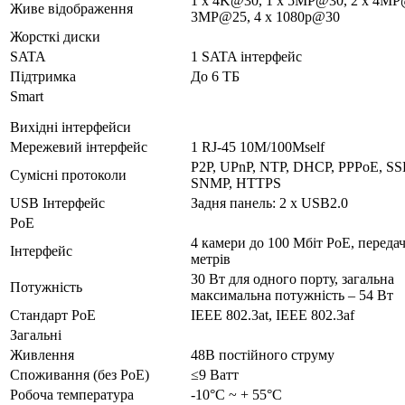
1 x 4K@30, 1 x 5MP@30, 2 x 4MP
Живе відображення
3MP@25, 4 x 1080p@30
Жорсткі диски
SATA
1 SATA інтерфейс
Підтримка
До 6 ТБ
Smart
Вихідні інтерфейси
Мережевий інтерфейс
1 RJ-45 10M/100Mself
P2P, UPnP, NTP, DHCP, PPPoE, SS
Сумісні протоколи
SNMP, HTTPS
USB Інтерфейс
Задня панель: 2 x USB2.0
PoE
4 камери до 100 Мбіт PoE, переда
Інтерфейс
метрів
30 Вт для одного порту, загальна
Потужність
максимальна потужність – 54 Вт
Стандарт PoE
IEEE 802.3at, IEEE 802.3af
Загальні
Живлення
48В постійного струму
Споживання (без PoE)
≤9 Ватт
Робоча температура
-10°C ~ + 55°C