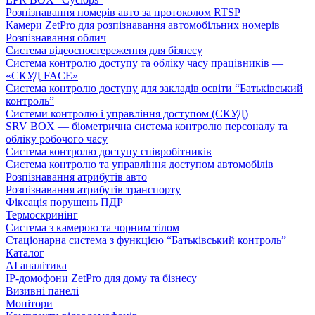
Розпізнавання номерів авто за протоколом RTSP
Камери ZetPro для розпізнавання автомобільних номерів
Розпізнавання облич
Система відеоспостереження для бізнесу
Система контролю доступу та обліку часу працівників —
«СКУД FACE»
Система контролю доступу для закладів освіти “Батьківський
контроль”
Системи контролю і управління доступом (СКУД)
SRV BOX — біометрична система контролю персоналу та
обліку робочого часу
Система контролю доступу співробітників
Система контролю та управління доступом автомобілів
Розпізнавання атрибутів авто
Розпізнавання атрибутів транспорту
Фіксація порушень ПДР
Термоскринінг
Система з камерою та чорним тілом
Стаціонарна система з функцією “Батьківський контроль”
Каталог
AI аналітика
IP-домофони ZetPro для дому та бізнесу
Визивні панелі
Монітори