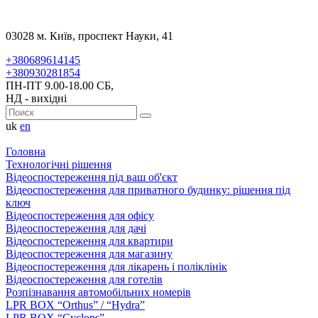
03028 м. Київ, проспект Науки, 41
+380689614145
+380930281854
ПН-ПТ 9.00-18.00 СБ,
НД - вихідні
uk
en
Головна
Технологічні рішення
Відеоспостереження під ваш об'єкт
Відеоспостереження для приватного будинку: рішення під
ключ
Відеоспостереження для офісу
Відеоспостереження для дачі
Відеоспостереження для квартири
Відеоспостереження для магазину
Відеоспостереження для лікарень і поліклінік
Відеоспостереження для готелів
Розпізнавання автомобільних номерів
LPR BOX “Orthus” / “Hydra”
LPR BOX “Cyclops”