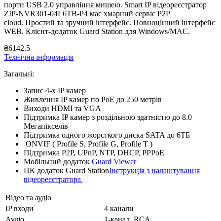
порти USB 2.0 управління мишею. Smart IP відеореєстратор
ZIP-NVR301-04L6TB-P4 має хмарний сервіс P2P
cloud. Простий та зручний інтерфейс. Повноцінний інтерфейс
WEB. Клієнт-додаток Guard Station для Windows/MAC.
₴6142.5
Технічна інформація
Загальні:
Запис 4-х IP камер
Живлення IP камер по PoE до 250 метрів
Виходи HDMI та VGA
Підтримка IP камер з роздільною здатністю до 8.0
Мегапікселів
Підтримка одного жорсткого диска SATA до 6ТБ
ONVIF ( Profile S, Profile G, Profile T )
Підтримка P2P, UPnP, NTP, DHCP, PPPoE
Мобільний додаток
Guard Viewer
ПК додаток Guard Station
Інструкція з налаштування
відеореєстратора
Відео та аудіо
IP входи
4 канали
Аудіо
1-канал, RCA