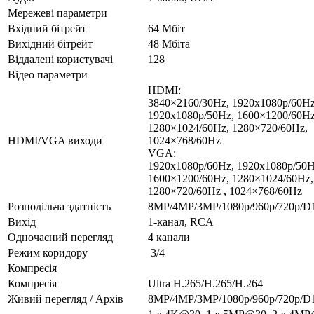
Мережеві параметри
Вхідний бітрейт
64 Мбіт
Вихідний бітрейт
48 Мбіта
Віддалені користувачі
128
Відео параметри
HDMI:
3840×2160/30Hz, 1920x1080p/60Hz
1920x1080p/50Hz, 1600×1200/60Hz
1280×1024/60Hz, 1280×720/60Hz,
HDMI/VGA виходи
1024×768/60Hz
VGA:
1920x1080p/60Hz, 1920x1080p/50H
1600×1200/60Hz, 1280×1024/60Hz,
1280×720/60Hz , 1024×768/60Hz
Розподільча здатність
8MP/4MP/3MP/1080p/960p/720p/D1
Вихід
1-канал, RCA
Одночасний перегляд
4 канали
Режим коридору
3/4
Компресія
Компресія
Ultra H.265/H.265/H.264
Живий перегляд / Архів
8MP/4MP/3MP/1080p/960p/720p/D1