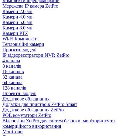
Комплекти відеодомофонів
Мережева IP камера ZetPro
Камери 2.0 мп
Камери 4.0 мп
Камери 5.0 мп
Камери 8.0 мп
Камери PTZ
Wi-Fi Комплекти
Тепловізійні камери
Проєктні моделі
IP відеореєстратори NVR ZetPro
4 канала
8 каналів
16 каналів
32 канала
64 канала
128 каналів
Проектні моделі
Додаткове обладнання
Додатки для пристроїв ZetPro Smart
Додаткове обладнання ZetPro
POE комутатори ZetPro
Відеостіни ZetPro для систем безпеки, моніторингу та
комерційного використання
Монітори