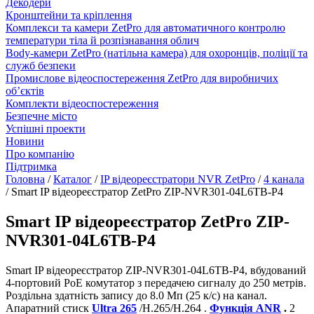
Декодери
Кронштейни та кріплення
Комплекси та камери ZetPro для автоматичного контролю
температури тіла й розпізнавання облич
Body-камери ZetPro (натільна камера) для охоронців, поліції та
служб безпеки
Промислове відеоспостереження ZetPro для виробничих
об’єктів
Комплекти відеоспостереження
Безпечне місто
Успішні проекти
Новини
Про компанію
Підтримка
Головна
/
Каталог
/
IP відеореєстратори NVR ZetPro
/
4 канала
/
Smart IP відеореєстратор ZetPro ZIP-NVR301-04L6TB-P4
Smart IP відеореєстратор ZetPro ZIP-
NVR301-04L6TB-P4
Smart IP відеореєстратор ZIP-NVR301-04L6TB-P4, вбудований
4-портовий PoE комутатор з передачею сигналу до 250 метрів.
Роздільна здатність запису до 8.0 Mп (25 к/с) на канал.
Апаратний стиск
Ultra 265
/H.265/H.264 .
Функція ANR
.
2