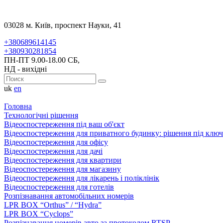
03028 м. Київ, проспект Науки, 41
+380689614145
+380930281854
ПН-ПТ 9.00-18.00 СБ,
НД - вихідні
uk
en
Головна
Технологічні рішення
Відеоспостереження під ваш об'єкт
Відеоспостереження для приватного будинку: рішення під ключ
Відеоспостереження для офісу
Відеоспостереження для дачі
Відеоспостереження для квартири
Відеоспостереження для магазину
Відеоспостереження для лікарень і поліклінік
Відеоспостереження для готелів
Розпізнавання автомобільних номерів
LPR BOX “Orthus” / “Hydra”
LPR BOX “Cyclops”
Розпізнавання номерів авто за протоколом RTSP