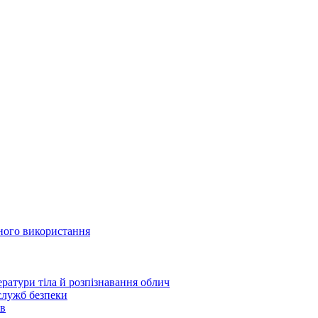
йного використання
ратури тіла й розпізнавання облич
 служб безпеки
ів