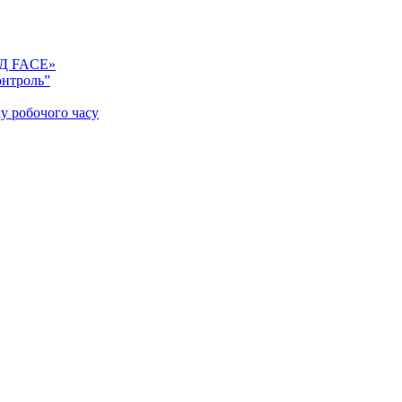
КУД FACE»
онтроль”
у робочого часу