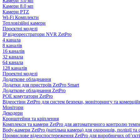
Камери 5.0 мп
Камери 8.0 мп
Камери PTZ
Wi-Fi Комплекти
Тепловізійні камери
Проєктні моделі
IP відеореєстратори NVR ZetPro
4 канала
8 каналів
16 каналів
32 канала
64 канала
128 каналів
Проектні моделі
Додаткове обладнання
Додатки для пристроїв ZetPro Smart
Додаткове обладнання ZetPro
POE комутатори ZetPro
Відеостіни ZetPro для систем безпеки, моніторингу та комерці
Монітори
Декодери
Кронштейни та кріплення
Комплекси та камери ZetPro для автоматичного контролю темпе
Body-камери ZetPro (натільна камера) для охоронців, поліції та
Промислове відеоспостереження ZetPro для виробничих об’єкт