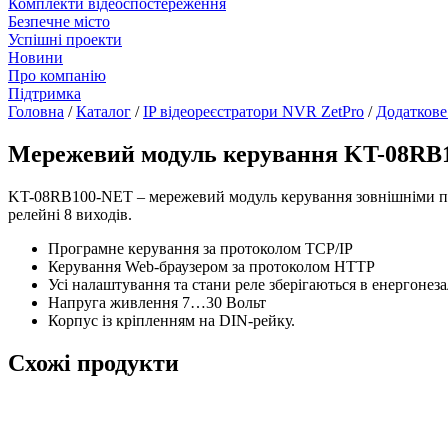
Комплекти відеоспостереження
Безпечне місто
Успішні проекти
Новини
Про компанію
Підтримка
Головна
/
Каталог
/
IP відеореєстратори NVR ZetPro
/
Додаткове
Мережевий модуль керування KT-08RB
KT-08RB100-NET – мережевий модуль керування зовнішніми пр
релейні 8 виходів.
Програмне керування за протоколом TCP/IP
Керування Web-браузером за протоколом HTTP
Усі налаштування та стани реле зберігаються в енергонеза
Напруга живлення 7…30 Вольт
Корпус із кріпленням на DIN-рейку.
Схожі продукти
₴21567