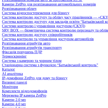
Камери ZetPro для розпізнавання автомобільних номерів
Розпізнавання облич
Система відеоспостереження для бізнесу
Система контролю доступу та обліку часу працівників — «С
Система контролю доступу для закладів освіти “Батьківський к
Системи контролю і управління доступом (СКУД)
SRV BOX — біометрична система контролю персоналу та облік
Система контролю доступу співробітників
Система контролю та управління доступом автомобілів
Розпізнавання атрибутів авто
Розпізнавання атрибутів транспорту
Фіксація порушень ПДР
Термоскринінг
Система з камерою та чорним тілом
Стаціонарна система з функцією “Батьківський контроль”
Каталог
AI аналітика
IP-домофони ZetPro для дому та бізнесу
Визивні панелі
Монітори
Комплекти відеодомофонів
Мережева IP камера ZetPro
Камери 2.0 мп
Камери 4.0 мп