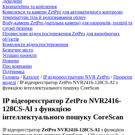
Декодери
Кронштейни та кріплення
Комплекси та камери ZetPro для автоматичного контролю
температури тіла й розпізнавання облич
Body-камери ZetPro (натільна камера) для охоронців, поліції та
служб безпеки
Промислове відеоспостереження ZetPro для виробничих
об’єктів
Комплекти відеоспостереження
Безпечне місто
Успішні проекти
Новини
Про компанію
Підтримка
Головна
/
Каталог
/
IP відеореєстратори NVR ZetPro
/
Проектні
моделі
/
IP відеореєстратор ZetPro NVR2416-128СS-AI з
функцією інтеллектуального пошуку CoreScan
IP відеореєстратор ZetPro NVR2416-
128СS-AI з функцією
інтеллектуального пошуку CoreScan
IP відеореєстратор
ZetPro NVR2416-128СS-AI
з функцією