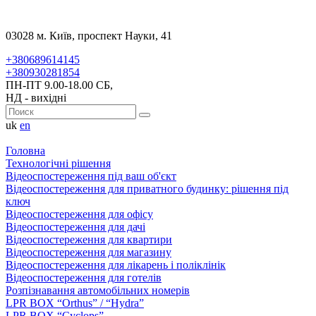
03028 м. Київ, проспект Науки, 41
+380689614145
+380930281854
ПН-ПТ 9.00-18.00 СБ,
НД - вихідні
uk
en
Головна
Технологічні рішення
Відеоспостереження під ваш об'єкт
Відеоспостереження для приватного будинку: рішення під
ключ
Відеоспостереження для офісу
Відеоспостереження для дачі
Відеоспостереження для квартири
Відеоспостереження для магазину
Відеоспостереження для лікарень і поліклінік
Відеоспостереження для готелів
Розпізнавання автомобільних номерів
LPR BOX “Orthus” / “Hydra”
LPR BOX “Cyclops”