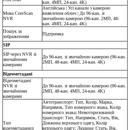
кан. 4МП, 24-кан. 4K)
Англійська | Усі канали з камерою
Мова CoreScan
виявлення облич | До 96-кан. зі
NVR
звичайною камерою (96-кан. 2МП, 48-
кан. 4МП, 24-кан. 4K)
Пошук за
Підтримка
зображенням
SIP
SIP через NVR зі
До 96-кан. зі звичайною камерою (96-кан.
звичайними
2МП, 48-кан. 4МП, 24-кан. 4K)
камерами
Відеометадані
Відеометадані
NVR зі
До 96-кан. зі звичайною камерою (96-кан.
звичайними
2МП, 48-кан. 4МП, 24-кан. 4K)
камерами
Автотранспорт: Тип, Колір, Марка,
Напрямок, Тип номерного знака, Колір
номерного знака; Немоторизований
транспорт: Тип, Напрямок, Стать, Вік,
Тип
Довжина верхнього одягу, Колір
відеометаданих
верхнього одягу; Людина: Стать, Вік,