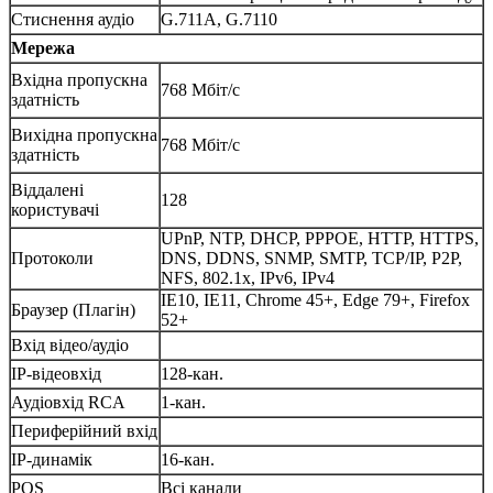
Стиснення аудіо
G.711A, G.7110
Мережа
Вхідна пропускна
768 Мбіт/с
здатність
Вихідна пропускна
768 Мбіт/с
здатність
Віддалені
128
користувачі
UPnP, NTP, DHCP, PPPOE, HTTP, HTTPS,
Протоколи
DNS, DDNS, SNMP, SMTP, TCP/IP, P2P,
NFS, 802.1x, IPv6, IPv4
IE10, IE11, Chrome 45+, Edge 79+, Firefox
Браузер (Плагін)
52+
Вхід відео/аудіо
IP-відеовхід
128-кан.
Аудіовхід RCA
1-кан.
Периферійний вхід
IP-динамік
16-кан.
POS
Всі канали