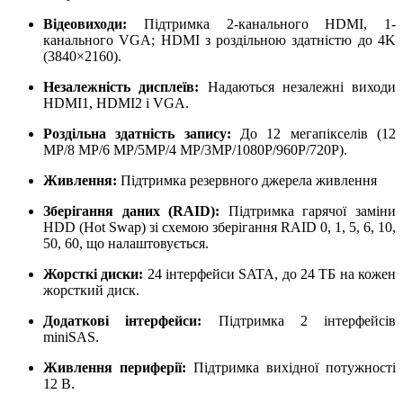
Відеовиходи:
Підтримка 2-канального HDMI, 1-
канального VGA;
HDMI з роздільною здатністю до 4K
(3840×2160)
.
Незалежність дисплеїв:
Надаються незалежні виходи
HDMI1, HDMI2 і VGA
.
Роздільна здатність запису:
До 12 мегапікселів (12
MP/8 MP/6 MP/5MP/4 MP/3MP/1080P/960P/720P)
.
Живлення:
Підтримка резервного джерела живлення
Зберігання даних (RAID):
Підтримка гарячої заміни
HDD (Hot Swap) зі схемою зберігання RAID 0, 1, 5, 6, 10,
50, 60, що налаштовується
.
Жорсткі диски:
24 інтерфейси SATA, до 24 ТБ на кожен
жорсткий диск.
Додаткові інтерфейси:
Підтримка 2 інтерфейсів
miniSAS
.
Живлення периферії:
Підтримка вихідної потужності
12 В
.