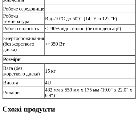
Робоче середовище
Робоча
Від -10°C до 50°C (14 °F to 122 °F)
температура
Робоча вологість
<=90% відн. волог. (без конденсації)
Енергоспоживання
(без жорсткого
<=350 Вт
диска)
Розміри
Вага (без
15 кг
жорсткого диска)
Висота
4U
482 мм x 559 мм x 175 мм (19.0″ x 22.0″ x
Розміри
6.9″)
Схожі продукти