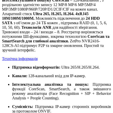
інтеллектуального пошуку CoreScan
– 128-канальний , з
роздільною здатністю запису 12 MP/8 MP/6 MP/5MP/4
MP/3MP/1080P/960P/720P/D1/2CIF/CIF на кожен канал.
Апаратний стиск
Ultra 265, H.265, H.264. 4хRJ45
10M/100M/1000M.
Можливість підключення до
24 HDD
SATA
з об’ємом до 24 ТБ кожен , підтримка RAID (0, 1, 5, 6,
10, 50, 60).
Технологія ANR
для надійності зберігання.
Тривожні входи – 24 / виходи – 8. Реєстратор вирізняється
потужними ШІ-функціями, зокрема технологією
CoreScan та
SmartSearch для глибокої аналітики.
ZetPro NVR2416-
128СS-AI підтримує P2P та хмарне оновлення. Простий та
зручний інтерфейс.
Технічна інформація
Підтримка відеоформатів:
Ultra 265/H.265/H.264
.
Канали:
128-канальний вхід для IP-камер
.
Інтелектуальна аналітика та пошук:
Підтримка
функції CoreScan, SmartSearch, а також змішаного
режиму аналізатора (Face Recognition + SIP + Behavior
Analysis + People Counting)
.
Сумісність:
Підтримка IP-камер сторонніх виробників
за протоколом ONVIF
.