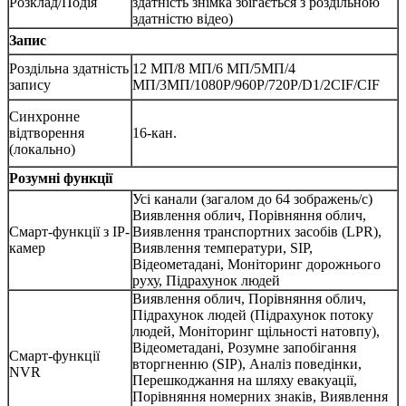
Розклад/Подія
здатність знімка збігається з роздільною
здатністю відео)
Запис
Роздільна здатність
12 МП/8 МП/6 МП/5МП/4
запису
МП/3МП/1080P/960P/720P/D1/2CIF/CIF
Синхронне
відтворення
16-кан.
(локально)
Розумні функції
Усі канали (загалом до 64 зображень/с)
Виявлення облич, Порівняння облич,
Смарт-функції з IP-
Виявлення транспортних засобів (LPR),
камер
Виявлення температури, SIP,
Відеометадані, Моніторинг дорожнього
руху, Підрахунок людей
Виявлення облич, Порівняння облич,
Підрахунок людей (Підрахунок потоку
людей, Моніторинг щільності натовпу),
Відеометадані, Розумне запобігання
Смарт-функції
вторгненню (SIP), Аналіз поведінки,
NVR
Перешкоджання на шляху евакуації,
Порівняння номерних знаків, Виявлення