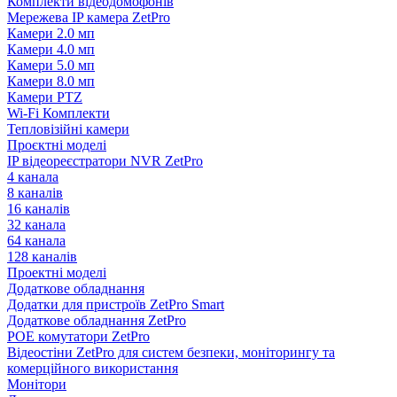
Комплекти відеодомофонів
Мережева IP камера ZetPro
Камери 2.0 мп
Камери 4.0 мп
Камери 5.0 мп
Камери 8.0 мп
Камери PTZ
Wi-Fi Комплекти
Тепловізійні камери
Проєктні моделі
IP відеореєстратори NVR ZetPro
4 канала
8 каналів
16 каналів
32 канала
64 канала
128 каналів
Проектні моделі
Додаткове обладнання
Додатки для пристроїв ZetPro Smart
Додаткове обладнання ZetPro
POE комутатори ZetPro
Відеостіни ZetPro для систем безпеки, моніторингу та
комерційного використання
Монітори