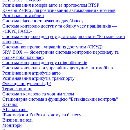
Розпізнавання номерів авто за протоколом RTSP
Камери ZetPro для розпізнавання автомобільних номерів
Розпізнавання облич
Система відеоспостереження для бізнесу
Система контролю доступу та обліку часу працівників —
«СКУД FACE»
Система контролю доступу для закладів освіти “Батьківський
контроль”
Системи контролю і управління доступом (СКУД)
SRV BOX — біометрична система контролю персоналу та
обліку робочого часу
Система контролю доступу співробітників
Система контролю та управління доступом автомобілів
Розпізнавання атрибутів авто
Розпізнавання атрибутів транспорту
Фіксація порушень ПДР
Термоскринінг
Система з камерою та чорним тілом
Стаціонарна система з функцією “Батьківський контроль”
Каталог
AI аналітика
IP-домофони ZetPro для дому та бізнесу
Визивні панелі
Монітори