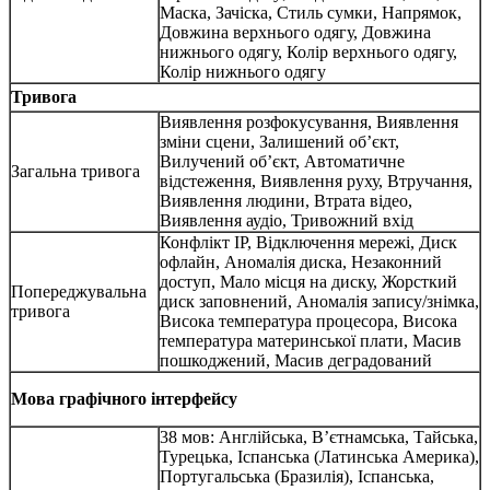
Маска, Зачіска, Стиль сумки, Напрямок,
Довжина верхнього одягу, Довжина
нижнього одягу, Колір верхнього одягу,
Колір нижнього одягу
Тривога
Виявлення розфокусування, Виявлення
зміни сцени, Залишений об’єкт,
Вилучений об’єкт, Автоматичне
Загальна тривога
відстеження, Виявлення руху, Втручання,
Виявлення людини, Втрата відео,
Виявлення аудіо, Тривожний вхід
Конфлікт IP, Відключення мережі, Диск
офлайн, Аномалія диска, Незаконний
доступ, Мало місця на диску, Жорсткий
Попереджувальна
диск заповнений, Аномалія запису/знімка,
тривога
Висока температура процесора, Висока
температура материнської плати, Масив
пошкоджений, Масив деградований
Мова графічного інтерфейсу
38 мов: Англійська, В’єтнамська, Тайська,
Турецька, Іспанська (Латинська Америка),
Португальська (Бразилія), Іспанська,