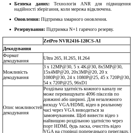
Безпека даних:
Технологія ANR для підвищення
надійності зберігання, коли мережа відключена
.
Оновлення:
Підтримка хмарного оновлення
.
Резервування:
Підтримка N+1 гарячого резерву
.
ZetPro NVR2416-128CS-AI
Декодування
Формат
Ultra 265, H.265, H.264
декодування
3 x 12MP@30, 5 x 4K@30, 8x5MP@30,
Можливість
15x4MP@20, 20x3MP@20, 20 x
декодування
1080P@30, 24 x 1080P@25, 45 x 720P@30,
54 x 720P@25, 96xD1
Роздільна здатність кожного каналу не
може перевищувати 4096 пікселів по
довжині або ширині. Для незалежного
виходу VGA/HDMI, відео в реальному
Опис можливостей
часі через VGA виводиться за
декодування
замовчуванням. Щоб вивести відео з
найвищою роздільною здатністю через
порт HDMI, будь ласка, очистіть відео
VGA на сторінці попереднього перегляду.