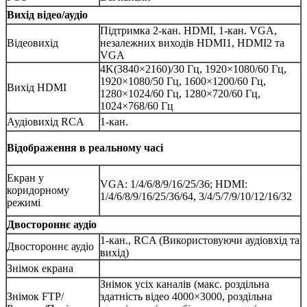
Вихід відео/аудіо
Підтримка 2-кан. HDMI, 1-кан. VGA,
Відеовихід
незалежних виходів HDMI1, HDMI2 та
VGA
4K(3840×2160)/30 Гц, 1920×1080/60 Гц,
1920×1080/50 Гц, 1600×1200/60 Гц,
Вихід HDMI
1280×1024/60 Гц, 1280×720/60 Гц,
1024×768/60 Гц
Аудіовихід RCA
1-кан.
Відображення в реальному часі
Екран у
VGA: 1/4/6/8/9/16/25/36; HDMI:
коридорному
1/4/6/8/9/16/25/36/64, 3/4/5/7/9/10/12/16/32
режимі
Двостороннє аудіо
1-кан., RCA (Використовуючи аудіовхід та
Двостороннє аудіо
вихід)
Знімок екрана
Знімок усіх каналів (макс. роздільна
Знімок FTP/
здатність відео 4000×3000, роздільна