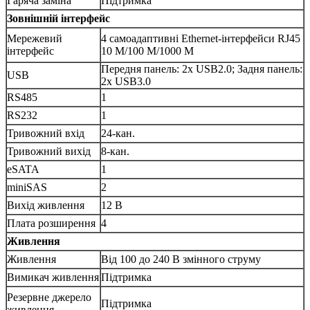
Гаряча заміна
Підтримка
Зовнішній інтерфейс
Мережевий
4 самоадаптивні Ethernet-інтерфейси RJ45
інтерфейс
10 М/100 М/1000 М
Передня панель: 2x USB2.0; Задня панель:
USB
2x USB3.0
RS485
1
RS232
1
Тривожний вхід
24-кан.
Тривожний вихід
8-кан.
eSATA
1
miniSAS
2
Вихід живлення
12 В
Плата розширення
4
Живлення
Живлення
Від 100 до 240 В змінного струму
Вимикач живлення
Підтримка
Резервне джерело
Підтримка
живлення