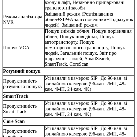
входу в ліфт, Незаконно припарковані
транспортні засоби
Змішаний режим (Розпізнавання
Режим аналізатора
облич+SIP+Аналіз поведінки+Підрахунок
NVR
людей), Змішаний режим
Пошук знімків облич, Пошук порівняння
облич, Пошук поведінки, Пошук
автотранспорту, Пошук
Пошук VCA
немоторизованого транспорту, Пошук
людей, Загальний пошук, Звіт про
підрахунок людей, SmartSearch,
SmartTrack, CoreScan
Розумний пошук
Усі канали з камерою SIP | До 96-кан. зі
Продуктивність
звичайною камерою (96-кан. 2МП, 48-
розумного пошуку
кан. 4МП, 24-кан. 4K)
SmartTrack
Усі канали з камерою SIP | До 96-кан. зі
Продуктивність
звичайною камерою (96-кан. 2МП, 48-
Smart Track
кан. 4МП, 24-кан. 4K)
Core Scan
Усі канали з камерою SIP | До 96-кан. зі
Продуктивність
звичайною камерою (96-кан. 2МП, 48-
CoreScan