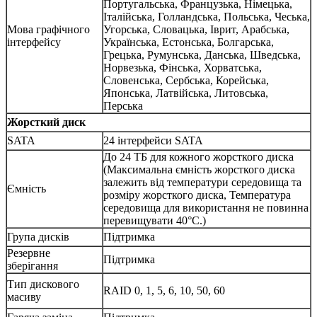
Португальська, Французька, Німецька,
Італійська, Голландська, Польська, Чеська,
Мова графічного
Угорська, Словацька, Іврит, Арабська,
інтерфейсу
Українська, Естонська, Болгарська,
Грецька, Румунська, Данська, Шведська,
Норвезька, Фінська, Хорватська,
Словенська, Сербська, Корейська,
Японська, Латвійська, Литовська,
Перська
Жорсткий диск
SATA
24 інтерфейси SATA
До 24 ТБ для кожного жорсткого диска
(Максимальна ємність жорсткого диска
залежить від температури середовища та
Ємність
розміру жорсткого диска, Температура
середовища для використання не повинна
перевищувати 40°C.)
Група дисків
Підтримка
Резервне
Підтримка
зберігання
Тип дискового
RAID 0, 1, 5, 6, 10, 50, 60
масиву