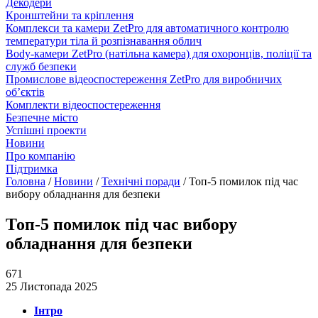
Декодери
Кронштейни та кріплення
Комплекси та камери ZetPro для автоматичного контролю
температури тіла й розпізнавання облич
Body-камери ZetPro (натільна камера) для охоронців, поліції та
служб безпеки
Промислове відеоспостереження ZetPro для виробничих
об’єктів
Комплекти відеоспостереження
Безпечне місто
Успішні проекти
Новини
Про компанію
Підтримка
Головна
/
Новини
/
Технічні поради
/
Топ-5 помилок під час
вибору обладнання для безпеки
Топ-5 помилок під час вибору
обладнання для безпеки
671
25 Листопада 2025
Інтро