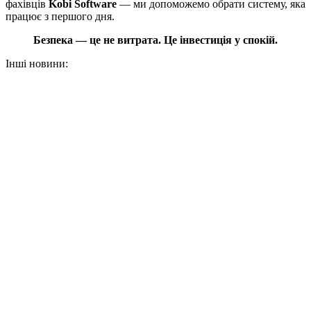
фахівців
Kobi Software
— ми допоможемо обрати систему, яка
працює з першого дня.
Безпека — це не витрата. Це інвестиція у спокій.
Інші новини:
18 Червня 2026
Інтелектуальне відеоспостереження: як AI
відрізняє реальні загрози від хибних спрацювань
Що таке інтелектуальне відеоспостереження Чим AI у
відеоспостереженні відрізняється від звичайних систем Як
працює AI у…
Детальніше
141
28 Травня 2026
Що означають IP66, IP67, IK08 та IK10 у
камерах відеоспостереження
Під час вибору камер відеоспостереження важливо звертати
увагу не лише на якість зображення чи функції
відеоаналітики,…
Детальніше
170