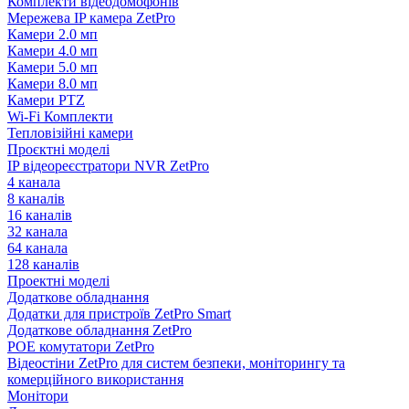
Комплекти відеодомофонів
Мережева IP камера ZetPro
Камери 2.0 мп
Камери 4.0 мп
Камери 5.0 мп
Камери 8.0 мп
Камери PTZ
Wi-Fi Комплекти
Тепловізійні камери
Проєктні моделі
IP відеореєстратори NVR ZetPro
4 канала
8 каналів
16 каналів
32 канала
64 канала
128 каналів
Проектні моделі
Додаткове обладнання
Додатки для пристроїв ZetPro Smart
Додаткове обладнання ZetPro
POE комутатори ZetPro
Відеостіни ZetPro для систем безпеки, моніторингу та
комерційного використання
Монітори