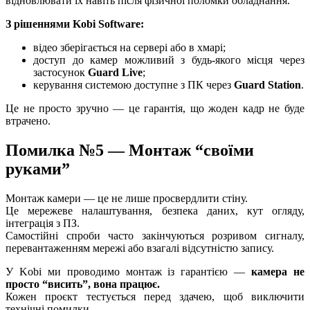
відновлювати їх навіть після фізичної поломки обладнання.
З рішеннями Kobi Software:
відео зберігається на сервері або в хмарі;
доступ до камер можливий з будь-якого місця через
застосунок
Guard Live
;
керування системою доступне з ПК через
Guard Station
.
Це не просто зручно — це гарантія, що жоден кадр не буде
втрачено.
Помилка №5 — Монтаж “своїми
руками”
Монтаж камери — це не лише просвердлити стіну.
Це мережеве налаштування, безпека даних, кут огляду,
інтеграція з ПЗ.
Самостійні спроби часто закінчуються розривом сигналу,
перевантаженням мережі або взагалі відсутністю запису.
У Kobi ми проводимо монтаж із гарантією —
камера не
просто “висить”, вона працює.
Кожен проєкт тестується перед здачею, щоб виключити
технічні помилки.