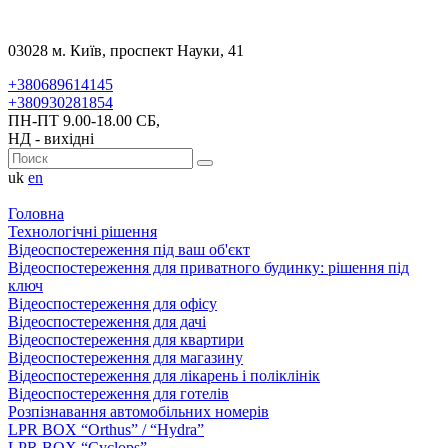
03028 м. Київ, проспект Науки, 41
+380689614145
+380930281854
ПН-ПТ 9.00-18.00 СБ,
НД - вихідні
uk
en
Головна
Технологічні рішення
Відеоспостереження під ваш об'єкт
Відеоспостереження для приватного будинку: рішення під
ключ
Відеоспостереження для офісу
Відеоспостереження для дачі
Відеоспостереження для квартири
Відеоспостереження для магазину
Відеоспостереження для лікарень і поліклінік
Відеоспостереження для готелів
Розпізнавання автомобільних номерів
LPR BOX “Orthus” / “Hydra”
LPR BOX “Cyclops”