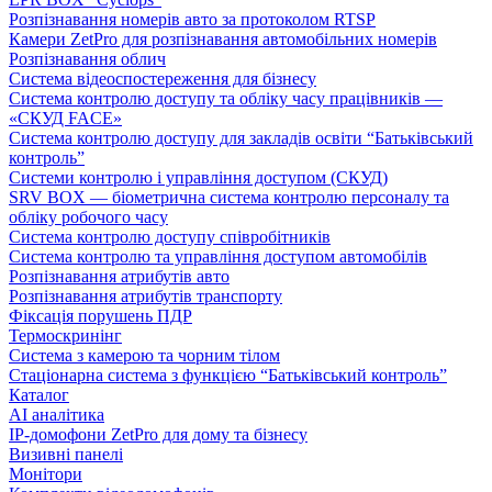
Розпізнавання номерів авто за протоколом RTSP
Камери ZetPro для розпізнавання автомобільних номерів
Розпізнавання облич
Система відеоспостереження для бізнесу
Система контролю доступу та обліку часу працівників —
«СКУД FACE»
Система контролю доступу для закладів освіти “Батьківський
контроль”
Системи контролю і управління доступом (СКУД)
SRV BOX — біометрична система контролю персоналу та
обліку робочого часу
Система контролю доступу співробітників
Система контролю та управління доступом автомобілів
Розпізнавання атрибутів авто
Розпізнавання атрибутів транспорту
Фіксація порушень ПДР
Термоскринінг
Система з камерою та чорним тілом
Стаціонарна система з функцією “Батьківський контроль”
Каталог
AI аналітика
IP-домофони ZetPro для дому та бізнесу
Визивні панелі
Монітори