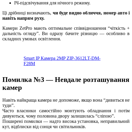
ІЧ-підсвічування для нічного режиму.
Ці дрібниці визначають,
чи буде видно обличчя, номер авто і
навіть напрям руху.
Камери ZetPro мають оптимальне співвідношення “чіткість +
дальність огляду”. Ви одразу бачите різницю — особливо в
складних умовах освітлення.
Smart IP Камера 2MP ZIP-3612LT-DM-
F28M
Помилка №3 — Невдале розташування
камер
Навіть найкраща камера не допоможе, якщо вона “дивиться не
туди”.
Часто власники самостійно монтують обладнання і потім
дивуються, чому половина двору залишилась “сліпою”.
Поширені помилки — надто висока установка, неправильний
кут, відблиски від сонця чи світильників.