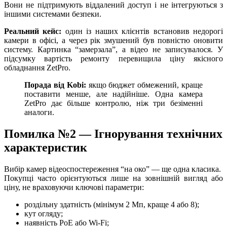
Вони не підтримують віддалений доступ і не інтегруються з
іншими системами безпеки.
Реальний кейс:
один із наших клієнтів встановив недорогі
камери в офісі, а через рік змушений був повністю оновити
систему. Картинка “замерзала”, а відео не записувалося. У
підсумку вартість ремонту перевищила ціну якісного
обладнання ZetPro.
Порада від Kobi:
якщо бюджет обмежений, краще
поставити менше, але надійніше. Одна камера
ZetPro дає більше контролю, ніж три безіменні
аналоги.
Помилка №2 — Ігнорування технічних
характеристик
Вибір камер відеоспостереження “на око” — ще одна класика.
Покупці часто орієнтуються лише на зовнішній вигляд або
ціну, не враховуючи ключові параметри:
роздільну здатність (мінімум 2 Мп, краще 4 або 8);
кут огляду;
наявність PoE або Wi-Fi;