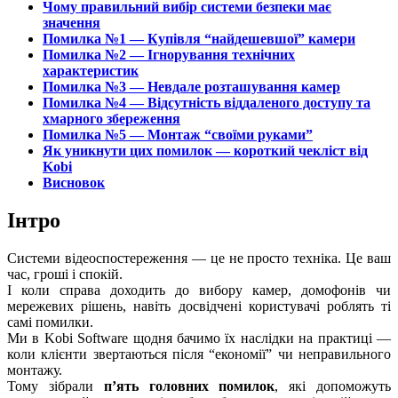
Чому правильний вибір системи безпеки має
значення
Помилка №1 — Купівля “найдешевшої” камери
Помилка №2 — Ігнорування технічних
характеристик
Помилка №3 — Невдале розташування камер
Помилка №4 — Відсутність віддаленого доступу та
хмарного збереження
Помилка №5 — Монтаж “своїми руками”
Як уникнути цих помилок — короткий чекліст від
Kobi
Висновок
Інтро
Cистеми відеоспостереження — це не просто техніка. Це ваш
час, гроші і спокій.
І коли справа доходить до вибору камер, домофонів чи
мережевих рішень, навіть досвідчені користувачі роблять ті
самі помилки.
Ми в Kobi Software щодня бачимо їх наслідки на практиці —
коли клієнти звертаються після “економії” чи неправильного
монтажу.
Тому зібрали
п’ять головних помилок
, які допоможуть