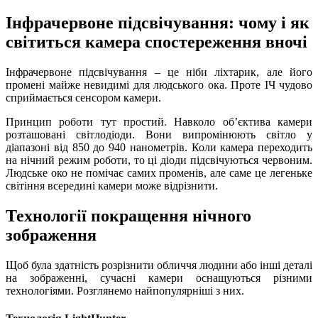
Інфрачервоне підсвічування: чому і як
світиться камера спостереження вночі
Інфрачервоне
підсвічування
– це ніби ліхтарик, але його
промені майже невидимі для людського ока. Проте ІЧ чудово
сприймається сенсором камери.
Принцип роботи тут простий. Навколо об’єктива камери
розташовані світлодіоди. Вони випромінюють
світло
у
діапазоні від 850 до 940 нанометрів. Коли камера переходить
на нічний режим роботи, то ці діоди підсвічуються червоним.
Людське око не помічає самих променів, але саме це легеньке
світіння всередині камери може відрізнити.
Технології покращення нічного
зображення
Щоб була здатність розрізнити обличчя людини або інші деталі
на зображенні, сучасні камери оснащуються різними
технологіями. Розглянемо найпопулярніші з них.