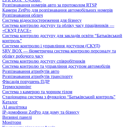
Розпізнавання номерів авто за протоколом RTSP
Камери ZetPro для розпізнавання автомобільних номерів
Розпізнавання облич
Система відеоспостереження для бізнесу
Система контролю доступу та обліку часу працівників —
«СКУД FACE»
Система контролю доступу для закладів освіти “Батьківський
контроль”
Системи контролю і управління доступом (СКУД)
SRV BOX — біометрична система контролю персоналу та
обліку робочого часу
Система контролю доступу співробітників
Система контролю та управління доступом автомобілів
Розпізнавання атрибутів авто
Розпізнавання атрибутів транспорту
Фіксація порушень ПДР
Термоскринінг
Система з камерою та чорним тілом
Стаціонарна система з функцією “Батьківський контроль”
Каталог
AI аналітика
IP-домофони ZetPro для дому та бізнесу
Визивні панелі
Монітори