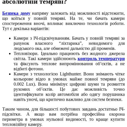
абсолютній темряві?
Безпека дому
напряму залежить від можливості відстежити,
що коїться у повній темряві. На те, чи бачать камери
спостереження вночі, впливає виключно технологія роботи.
Тут є декілька варіантів:
Камери з ІЧ-підсвічуванням. Бачать у повній темряві за
рахунок власного “ліхтарика”, невидимого для
людського ока, але обмежені дальністю дії променів.
Тепловізори. Ідеально працюють без жодного джерела
світла. Такі камери здійснюють
контроль температури
та фіксують теплове випромінювання об’єктів, а не
відбиті фотони.
Камери з технологією Lighthunter. Вони знімають чітке
кольорове відео в умовах майже повної темряви (до
0.002 Lux). Вона мінімізує цифрові шуми та розмиття
рухомих об’єктів. Це дає можливість точно
ідентифікувати колір автомобіля або одягу порушника
навіть уночі, що критично важливо для систем безпеки.
Таким чином, для більшості побутових завдань достатньо ІЧ-
підсвітки. А якщо вам потрібна професійна охорона
периметра в умовах нульової видимості, то краще купити
тепловізійну камеру.