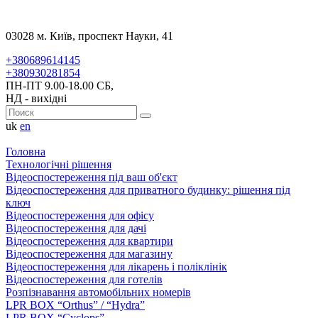
03028 м. Київ, проспект Науки, 41
+380689614145
+380930281854
ПН-ПТ 9.00-18.00 СБ,
НД - вихідні
uk
en
Головна
Технологічні рішення
Відеоспостереження під ваш об'єкт
Відеоспостереження для приватного будинку: рішення під
ключ
Відеоспостереження для офісу
Відеоспостереження для дачі
Відеоспостереження для квартири
Відеоспостереження для магазину
Відеоспостереження для лікарень і поліклінік
Відеоспостереження для готелів
Розпізнавання автомобільних номерів
LPR BOX “Orthus” / “Hydra”
LPR BOX “Cyclops”