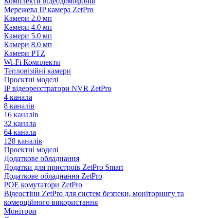
Комплекти відеодомофонів
Мережева IP камера ZetPro
Камери 2.0 мп
Камери 4.0 мп
Камери 5.0 мп
Камери 8.0 мп
Камери PTZ
Wi-Fi Комплекти
Тепловізійні камери
Проєктні моделі
IP відеореєстратори NVR ZetPro
4 канала
8 каналів
16 каналів
32 канала
64 канала
128 каналів
Проектні моделі
Додаткове обладнання
Додатки для пристроїв ZetPro Smart
Додаткове обладнання ZetPro
POE комутатори ZetPro
Відеостіни ZetPro для систем безпеки, моніторингу та
комерційного використання
Монітори