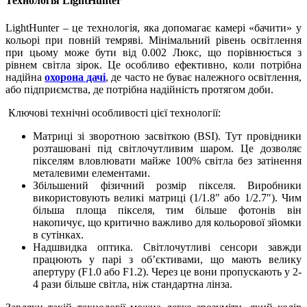
Технологія LightHunter
LightHunter – це технологія,
яка допомагає камері «бачити» у
кольорі при повній темряві. Мінімальний рівень освітлення
при цьому може бути від 0.002 Люкс, що порівнюється з
рівнем світла зірок. Це особливо ефективно, коли потрібна
надійна
охорона дачі
, де часто не буває належного освітлення,
або підприємства, де потрібна надійність протягом доби.
Ключові технічні особливості цієї технології:
Матриці зі зворотною засвіткою (BSI). Тут провідники
розташовані під світлочутливим шаром. Це дозволяє
пікселям вловлювати майже 100% світла без затінення
металевими елементами.
Збільшений фізичний розмір пікселя. Виробники
використовують великі матриці
(1/1.8″ або 1/2.7″).
Чим
більша площа пікселя, тим більше фотонів він
накопичує, що критично важливо для кольорової зйомки
в сутінках.
Надшвидка оптика. Світло
чутливі
сенсори завжди
працюють у парі з об’єктивами, що мають велику
апертуру (F1.0 або F1.2). Через це вони пропускають у 2-
4 рази більше світла, ніж стандартна лінза.