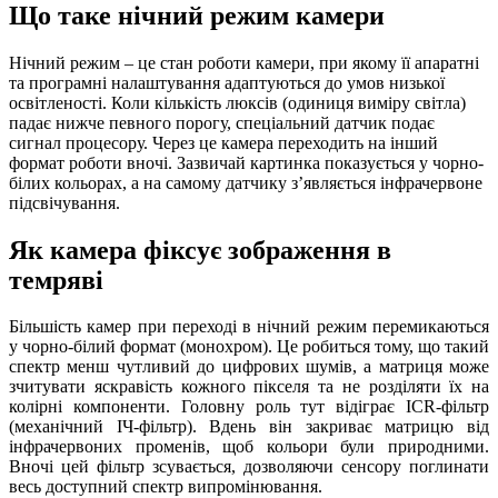
Що таке нічний режим камери
Нічний режим – це стан роботи камери, при якому її апаратні
та програмні налаштування адаптуються до умов низької
освітленості. Коли кількість люксів (одиниця виміру світла)
падає нижче певного порогу, спеціальний датчик подає
сигнал процесору. Через це камера переходить на інший
формат
роботи вночі
. Зазвичай картинка показується у чорно-
білих кольорах, а на самому датчику з’являється інфрачервоне
підсвічування.
Як камера фіксує зображення в
темряві
Більшість камер при переході в нічний режим перемикаються
у чорно-білий формат (монохром). Це робиться тому, що такий
спектр менш чутливий до цифрових шумів, а матриця може
зчитувати яскравість кожного пікселя та не розділяти їх на
колірні компоненти. Головну роль тут відіграє ICR-фільтр
(механічний ІЧ-фільтр). Вдень він закриває матрицю від
інфрачервоних променів, щоб кольори були природними.
Вночі цей фільтр зсувається, дозволяючи сенсору поглинати
весь доступний спектр випромінювання.