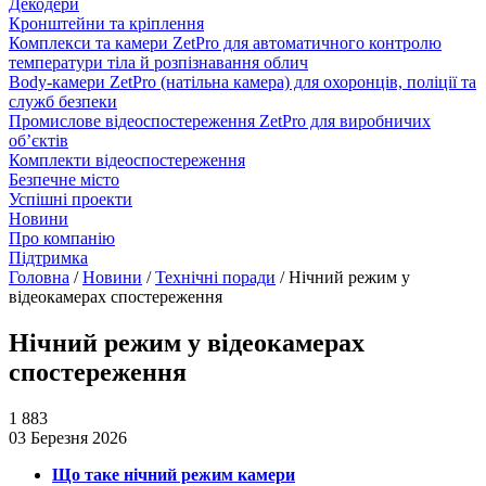
Декодери
Кронштейни та кріплення
Комплекси та камери ZetPro для автоматичного контролю
температури тіла й розпізнавання облич
Body-камери ZetPro (натільна камера) для охоронців, поліції та
служб безпеки
Промислове відеоспостереження ZetPro для виробничих
об’єктів
Комплекти відеоспостереження
Безпечне місто
Успішні проекти
Новини
Про компанію
Підтримка
Головна
/
Новини
/
Технічні поради
/
Нічний режим у
відеокамерах спостереження
Нічний режим у відеокамерах
спостереження
1 883
03 Березня 2026
Що таке нічний режим камери