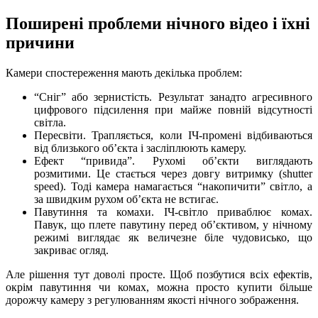
Поширені проблеми нічного відео і їхні
причини
Камери спостереження мають декілька проблем:
“Сніг” або зернистість. Результат занадто агресивного
цифрового підсилення при майже повній відсутності
світла.
Пересвіти. Трапляється, коли ІЧ-промені відбиваються
від близького об’єкта і засліплюють камеру.
Ефект “привида”. Рухомі об’єкти виглядають
розмитими. Це стається через довгу витримку (shutter
speed). Тоді камера намагається “накопичити” світло, а
за швидким рухом об’єкта не встигає.
Павутиння та комахи. ІЧ-світло приваблює комах.
Павук, що плете павутину перед об’єктивом, у нічному
режимі
виглядає як величезне біле чудовисько, що
закриває огляд.
Але рішення тут доволі просте. Щоб позбутися всіх ефектів,
окрім павутиння чи комах, можна просто купити більше
дорожчу камеру з регулюванням якості нічного
зображення
.