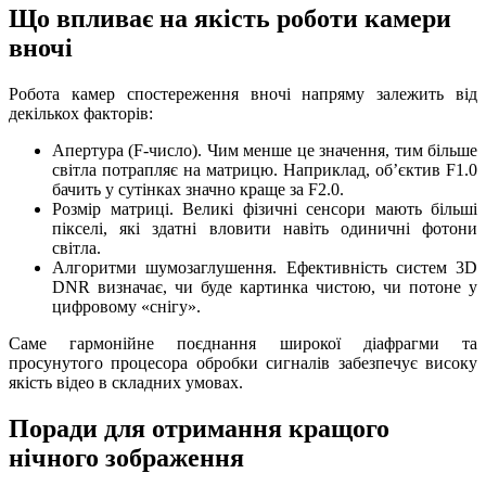
Що впливає на якість роботи камери
вночі
Робота камер спостереження вночі
напряму залежить від
декількох факторів:
Апертура (F-число). Чим менше це значення, тим більше
світла потрапляє на матрицю. Наприклад, об’єктив F1.0
бачить у сутінках значно краще за F2.0.
Розмір матриці. Великі фізичні сенсори мають більші
пікселі, які здатні вловити навіть одиничні фотони
світла.
Алгоритми шумозаглушення. Ефективність систем 3D
DNR визначає, чи буде картинка чистою, чи потоне у
цифровому «снігу».
Саме гармонійне поєднання широкої діафрагми та
просунутого процесора обробки сигналів забезпечує високу
якість
відео в складних умовах.
Поради для отримання кращого
нічного зображення