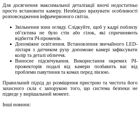
Для досягнення максимальної деталізації вночі недостатньо
просто встановити камеру. Необхідно врахувати особливості
розповсюдження інфрачервоного світла.
Звільнення зони огляду. Слідкуйте, щоб у кадрі поблизу
об’єктива не було стін або гілок, які спричиняють
відбиття
ІЧ-променів.
Допоміжне освітлення. Встановлення звичайного LED-
ліхтаря з датчиком руху допоможе камері зафіксувати
колір та деталі обличчя.
Виносне підсвічування. Використання окремих ІЧ-
прожекторів подалі від камери позбавить вас від
проблеми павутиння та комах перед лінзою.
Правильний підхід до розміщення пристрою та чистота його
захисного скла є запорукою того, що система безпеки не
підведе у вирішальний момент.
Інші новини:
18 Червня 2026
Інтелектуальне відеоспостереження: як AI
відрізняє реальні загрози від хибних спрацювань
Що таке інтелектуальне відеоспостереження Чим AI у