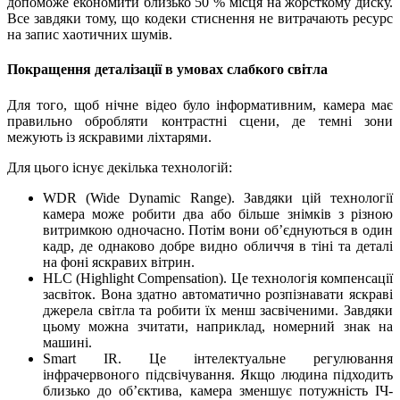
допоможе економити близько 50 % місця на жорсткому диску.
Все завдяки тому, що кодеки стиснення не витрачають ресурс
на запис хаотичних шумів.
Покращення деталізації в умовах слабкого світла
Для того, щоб
нічне
відео було інформативним, камера має
правильно обробляти контрастні сцени, де темні зони
межують із яскравими ліхтарями.
Для цього існує декілька технологій:
WDR (Wide Dynamic Range). Завдяки цій технології
камера може робити два або більше знімків з різною
витримкою одночасно. Потім вони об’єднуються в один
кадр, де однаково добре видно обличчя в тіні та деталі
на фоні яскравих вітрин.
HLC (Highlight Compensation). Це технологія компенсації
засвіток. Вона здатно автоматично розпізнавати яскраві
джерела світла та робити їх менш засвіченими. Завдяки
цьому можна зчитати, наприклад, номерний знак на
машині.
Smart IR. Це інтелектуальне регулювання
інфрачервоного підсвічування. Якщо людина підходить
близько до
об’єктива
, камера зменшує потужність ІЧ-