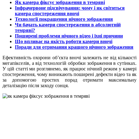
Як камера фіксує зображення в темряві
Інфрачервоне підсвічування: чому і як світиться
камера спостереження вночі
Технології покращення нічного зображення
Чи бачать камери спостереження в абсолютній
темряві?
Поширені проблеми нічного відео і їхні причини
Що впливає на якість роботи камери вночі
Поради для отримання кращого нічного зображення
Ефективність охорони об’єкта вночі залежить не від кількості
мегапікселів, а від технологій обробки зображення в сутінках.
У цій статті ми розглянемо, як працює нічний режим у камері
спостереження, чому виникають поширені дефекти відео та як
за допомогою простих порад отримати максимальну
деталізацію після заходу сонця.