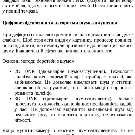
Завдяки такій технології можна легко зрозуміти, який колір
автомобіля, одягу, волосся та інших речей. Це можливо навіть
у повній
темряві
.
Цифрове підсилення та алгоритми шумозаглушення
При дефіциті світла електричний сигнал від матриці стає дуже
слабким. Щоб отримати видиму картинку, процесор повинен
його підсилити, що неминуче призводить до появи цифрового
шуму. Інакше такий ефект ще називають зернистістю.
Основні методи боротьби з шумом:
2D DNR (двовимірне шумозаглушення). Технологія
аналізує кожен окремий кадр і прибирає пікселі, які
вибиваються. Це дозволяє нівелювати шум у статиці,
але якщо об’єкт рухомий, то на його місці створюється
розмиття (шлейф).
3D DNR (тривимірне шумозаглушення). Більше
просунута технологія, яка порівнює послідовність кадрів
у часі. Це допомагає відрізнити випадковий шум від
реального руху та очистити картинку, не втрачаючи
чіткості.
Якщо купити камеру з якісним шумозаглушенням, то це