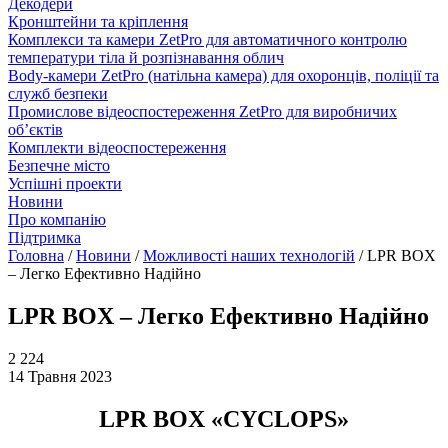
Декодери
Кронштейни та кріплення
Комплекси та камери ZetPro для автоматичного контролю
температури тіла й розпізнавання облич
Body-камери ZetPro (натільна камера) для охоронців, поліції та
служб безпеки
Промислове відеоспостереження ZetPro для виробничих
об’єктів
Комплекти відеоспостереження
Безпечне місто
Успішні проекти
Новини
Про компанію
Підтримка
Головна
/
Новини
/
Можливості наших технологій
/
LPR BOX
– Легко Ефективно Надійно
LPR BOX – Легко Ефективно Надійно
2 224
14 Травня 2023
LPR BOX «CYCLOPS»