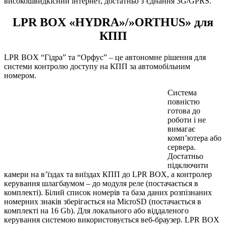
високошвидкісний інтернет, достатньо з’єднання 3G/GPRS.
LPR BOX «HYDRA»/»ORTHUS» для
КПП
LPR BOX “Гідра” та “Орфус” – це автономне рішення для
системи контролю доступу на КПП за автомобільним
номером.
Система
повністю
готова до
роботи і не
вимагає
комп’ютера або
сервера.
Достатньо
підключити
камери на в’їздах та виїздах КПП до LPR BOX, а контролер
керування шлагбаумом – до модуля реле (постачається в
комплекті). Білий список номерів та база даних розпізнаних
номерних знаків зберігається на MicroSD (постачається в
комплекті на 16 Gb). Для локального або віддаленого
керування системою використовується веб-браузер. LPR BOX