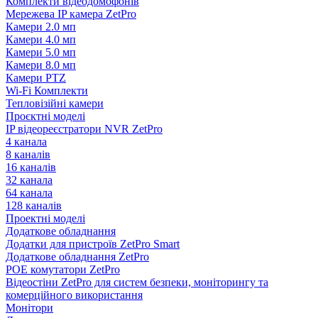
Комплекти відеодомофонів
Мережева IP камера ZetPro
Камери 2.0 мп
Камери 4.0 мп
Камери 5.0 мп
Камери 8.0 мп
Камери PTZ
Wi-Fi Комплекти
Тепловізійні камери
Проєктні моделі
IP відеореєстратори NVR ZetPro
4 канала
8 каналів
16 каналів
32 канала
64 канала
128 каналів
Проектні моделі
Додаткове обладнання
Додатки для пристроїв ZetPro Smart
Додаткове обладнання ZetPro
POE комутатори ZetPro
Відеостіни ZetPro для систем безпеки, моніторингу та
комерційного використання
Монітори