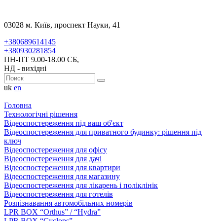
03028 м. Київ, проспект Науки, 41
+380689614145
+380930281854
ПН-ПТ 9.00-18.00 СБ,
НД - вихідні
uk
en
Головна
Технологічні рішення
Відеоспостереження під ваш об'єкт
Відеоспостереження для приватного будинку: рішення під
ключ
Відеоспостереження для офісу
Відеоспостереження для дачі
Відеоспостереження для квартири
Відеоспостереження для магазину
Відеоспостереження для лікарень і поліклінік
Відеоспостереження для готелів
Розпізнавання автомобільних номерів
LPR BOX “Orthus” / “Hydra”
LPR BOX “Cyclops”