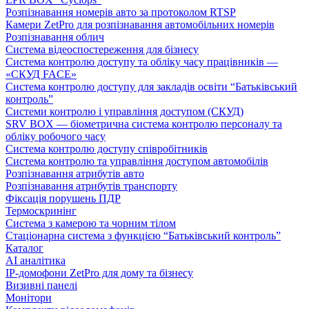
Розпізнавання номерів авто за протоколом RTSP
Камери ZetPro для розпізнавання автомобільних номерів
Розпізнавання облич
Система відеоспостереження для бізнесу
Система контролю доступу та обліку часу працівників —
«СКУД FACE»
Система контролю доступу для закладів освіти “Батьківський
контроль”
Системи контролю і управління доступом (СКУД)
SRV BOX — біометрична система контролю персоналу та
обліку робочого часу
Система контролю доступу співробітників
Система контролю та управління доступом автомобілів
Розпізнавання атрибутів авто
Розпізнавання атрибутів транспорту
Фіксація порушень ПДР
Термоскринінг
Система з камерою та чорним тілом
Стаціонарна система з функцією “Батьківський контроль”
Каталог
AI аналітика
IP-домофони ZetPro для дому та бізнесу
Визивні панелі
Монітори