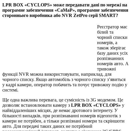
LPR BOX «CYCLOPS» може передавати дані по мережі на
програмне забезпечення «CaMaP», програмне забезпечення
стороннього виробника або NVR ZetPro серії SMART?
Реєстратор має
білий та
чорний списки
номерів, а
також зберігає
базу даних усіх
розпізнанних
номерів авто. А
тривожні
функції NVR можна використовувати, наприклад, для
чорного списку. Якщо автомобіль з чорного списку з’явиться
у кадрі камери, оператор побачить та почує тривожну подію у
системі.
Ще одна важлива перевага, це сумісність із 3G модемом. Це
дозволяє встановлювати камеру з
LPR BOX «CYCLOPS»
у
найвіддаленіших місцях, де немає дротового інтернету. У
більшості випадків, при розпізнаванні номерів відеопотік з
камери не потрібен, а тільки розпізнані номери та скріншоти
авто. Для передачі таких даних не потрібний