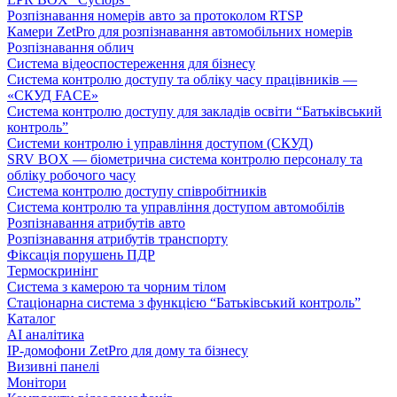
Розпізнавання номерів авто за протоколом RTSP
Камери ZetPro для розпізнавання автомобільних номерів
Розпізнавання облич
Система відеоспостереження для бізнесу
Система контролю доступу та обліку часу працівників —
«СКУД FACE»
Система контролю доступу для закладів освіти “Батьківський
контроль”
Системи контролю і управління доступом (СКУД)
SRV BOX — біометрична система контролю персоналу та
обліку робочого часу
Система контролю доступу співробітників
Система контролю та управління доступом автомобілів
Розпізнавання атрибутів авто
Розпізнавання атрибутів транспорту
Фіксація порушень ПДР
Термоскринінг
Система з камерою та чорним тілом
Стаціонарна система з функцією “Батьківський контроль”
Каталог
AI аналітика
IP-домофони ZetPro для дому та бізнесу
Визивні панелі
Монітори