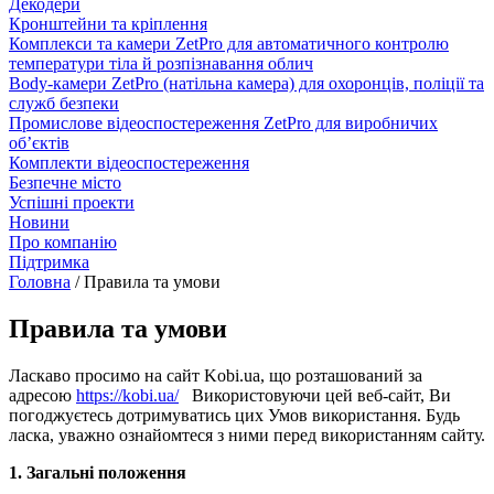
Декодери
Кронштейни та кріплення
Комплекси та камери ZetPro для автоматичного контролю
температури тіла й розпізнавання облич
Body-камери ZetPro (натільна камера) для охоронців, поліції та
служб безпеки
Промислове відеоспостереження ZetPro для виробничих
об’єктів
Комплекти відеоспостереження
Безпечне місто
Успішні проекти
Новини
Про компанію
Підтримка
Головна
/
Правила та умови
Правила та умови
Ласкаво просимо на сайт Kobi.ua, що розташований за
адресою
https://kobi.ua/
Використовуючи цей веб-сайт, Ви
погоджуєтесь дотримуватись цих Умов використання. Будь
ласка, уважно ознайомтеся з ними перед використанням сайту.
1. Загальні положення