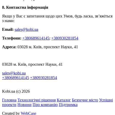
8. Контактна інформація
Якщо у Вас є запитання щодо цих Умов, будь ласка, зв’яжіться
з нами:
Email:
sales@kobi.ua
Телефон
и
:
+380689614145
;
+380930281854
Адреса:
03028 м. Київ, проспект Науки, 41
03028 м. Київ, проспект Науки, 41
sales@kobi.ua
+380689614145
+380930281854
Kobi.ua (c) 2026
Головна
Технологічні рішення
Каталог
Безпечне місто
Успішні
проекти
Новини
Про компанію
Підтримка
Created by
WebCase