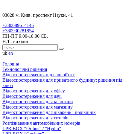
03028 м. Київ, проспект Науки, 41
+380689614145
+380930281854
ПН-ПТ 9.00-18.00 СБ,
НД - вихідні
uk
en
Головна
Технологічні рішення
Відеоспостереження під ваш об'єкт
Відеоспостереження для приватного будинку: рішення під
ключ
Відеоспостереження для офісу
Відеоспостереження для дачі
Відеоспостереження для квартири
Відеоспостереження для магазину
Відеоспостереження для лікарень і поліклінік
Відеоспостереження для готелів
Розпізнавання автомобільних номерів
LPR BOX “Orthus” / “Hydra”
LPR BOX “Cyclops”