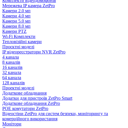
Комплекти відеодомофонів
Мережева IP камера ZetPro
Камери 2.0 мп
Камери 4.0 мп
Камери 5.0 мп
Камери 8.0 мп
Камери PTZ
Wi-Fi Комплекти
Тепловізійні камери
Проєктні моделі
IP відеореєстратори NVR ZetPro
4 канала
8 каналів
16 каналів
32 канала
64 канала
128 каналів
Проектні моделі
Додаткове обладнання
Додатки для пристроїв ZetPro Smart
Додаткове обладнання ZetPro
POE комутатори ZetPro
Відеостіни ZetPro для систем безпеки, моніторингу та
комерційного використання
Монітори